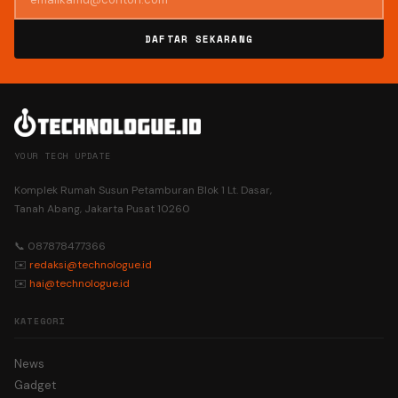
DAFTAR SEKARANG
YOUR TECH UPDATE
Komplek Rumah Susun Petamburan Blok 1 Lt. Dasar,
Tanah Abang, Jakarta Pusat 10260
📞 087878477366
✉️
redaksi@technologue.id
✉️
hai@technologue.id
KATEGORI
News
Gadget