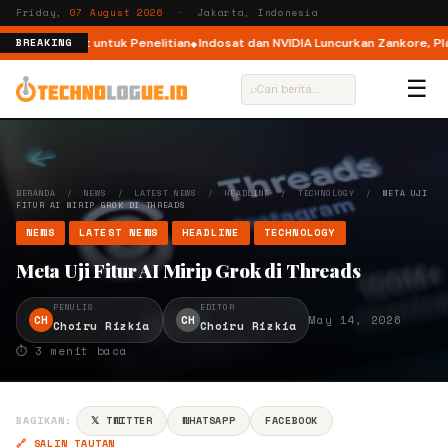
Friday,
07 August 2026
· Jakarta, Indonesia
atherNext untuk Penelitian
Indosat dan NVIDIA Luncurkan Zankore, Platfo
BREAKING
☰
⌕
BERANDA
/
NEWS
/
LATEST NEWS
/
HEADLINE
/
TECHNOLOGY
/
META UJI
FITUR AI MIRIP GROK DI THREADS
NEWS
LATEST NEWS
HEADLINE
TECHNOLOGY
Meta Uji Fitur AI Mirip Grok di Threads
PENULIS
EDITOR
CH
CH
May 14, 2026
Choiru Rizkia
Choiru Rizkia
⏱ 3 menit baca
BAGIKAN:
𝕏 TWITTER
WHATSAPP
FACEBOOK
🔗 SALIN TAUTAN