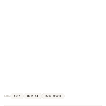
TAG:
META
META AI
MUSE SPARK