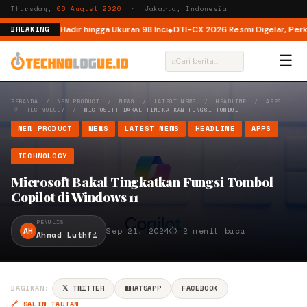
Thursday,
06 August 2026
· Jakarta, Indonesia
nesia, Kini Hadir hingga Ukuran 98 Inci
DTI-CX 2026 Resmi Digelar, Perkuat
BREAKING
☰
⌕
BERANDA
/
NEW PRODUCT
/
NEWS
/
LATEST NEWS
/
HEADLINE
/
APPS
/
TECHNOLOGY
/
MICROSOFT BAKAL TINGKATKAN FUNGSI TOMBO…
NEW PRODUCT
NEWS
LATEST NEWS
HEADLINE
APPS
TECHNOLOGY
Microsoft Bakal Tingkatkan Fungsi Tombol
Copilot di Windows 11
PENULIS
AH
Sep 21, 2024
⏱ 2 menit baca
Ahmad Luthfi
BAGIKAN:
𝕏 TWITTER
WHATSAPP
FACEBOOK
🔗 SALIN TAUTAN