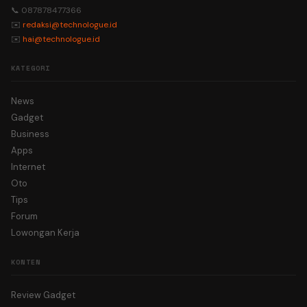
📞 087878477366
✉️
redaksi@technologue.id
✉️
hai@technologue.id
KATEGORI
News
Gadget
Business
Apps
Internet
Oto
Tips
Forum
Lowongan Kerja
KONTEN
Review Gadget