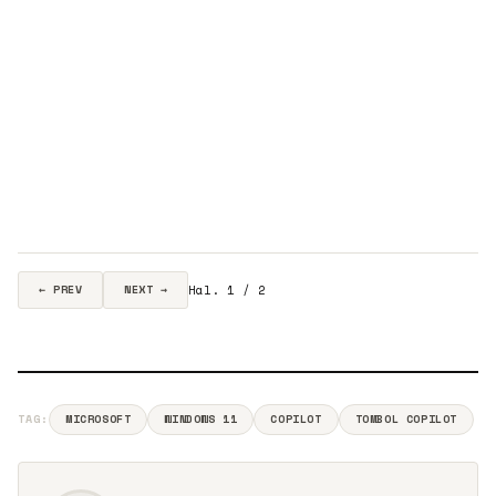
Hal. 1 / 2
← PREV
NEXT →
TAG:
MICROSOFT
WINDOWS 11
COPILOT
TOMBOL COPILOT