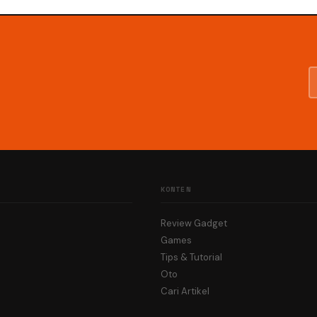
KONTEN
Review Gadget
Games
Tips & Tutorial
Oto
Cari Artikel