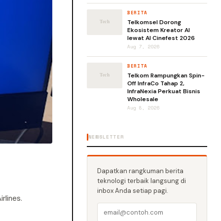
BERITA
Telkomsel Dorong
Ekosistem Kreator AI
lewat AI Cinefest 2026
Aug 7, 2026
BERITA
Telkom Rampungkan Spin-
Off InfraCo Tahap 2,
InfraNexia Perkuat Bisnis
Wholesale
Aug 8, 2026
NEWSLETTER
Dapatkan rangkuman berita
teknologi terbaik langsung di
inbox Anda setiap pagi.
rlines.