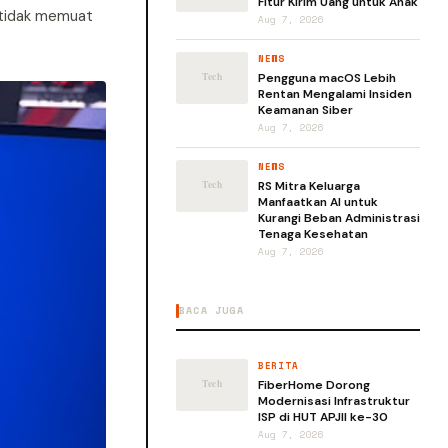
Fitur Kirim Uang untuk Anak
 tidak memuat
Aug 7, 2026
NEWS
Pengguna macOS Lebih
Rentan Mengalami Insiden
Keamanan Siber
Aug 7, 2026
NEWS
RS Mitra Keluarga
Manfaatkan AI untuk
Kurangi Beban Administrasi
Tenaga Kesehatan
Aug 7, 2026
BACA JUGA
BERITA
FiberHome Dorong
Modernisasi Infrastruktur
ISP di HUT APJII ke-30
Aug 7, 2026