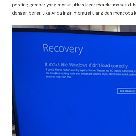
posting gambar yang menunjukkan layar mereka macet di 
dengan benar. Jika Anda ingin memulai ulang dan mencoba lag