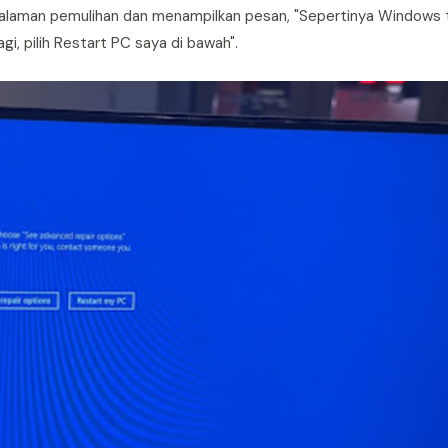
halaman pemulihan dan menampilkan pesan, "Sepertinya Windows
i, pilih Restart PC saya di bawah".