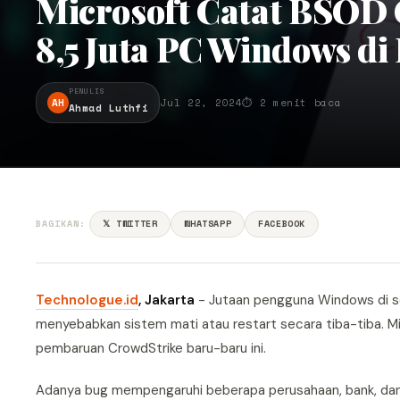
Microsoft Catat BSOD 
8,5 Juta PC Windows di
PENULIS
AH
Jul 22, 2024
⏱ 2 menit baca
Ahmad Luthfi
BAGIKAN:
𝕏 TWITTER
WHATSAPP
FACEBOOK
Technologue.id
, Jakarta
- Jutaan pengguna Windows di s
menyebabkan sistem mati atau restart secara tiba-tiba. 
pembaruan CrowdStrike baru-baru ini.
Adanya bug mempengaruhi beberapa perusahaan, bank, dan