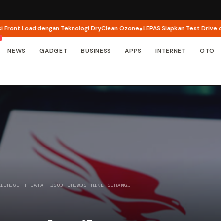
 Load dengan Teknologi DryClean Ozone
LEPAS Siapkan Test Drive dan Prog
NEWS
GADGET
BUSINESS
APPS
INTERNET
OTO
MICROSOFT CATAT BSOD CROWDSTRIKE SERANG…