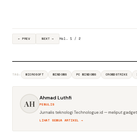
Hal. 1 / 2
← PREV
NEXT →
TAG:
MICROSOFT
WINDOWS
PC WINDOWS
CROWDSTRIKE
Ahmad Luthfi
AH
PENULIS
Jurnalis teknologi Technologue.id — meliput gadget,
LIHAT SEMUA ARTIKEL →