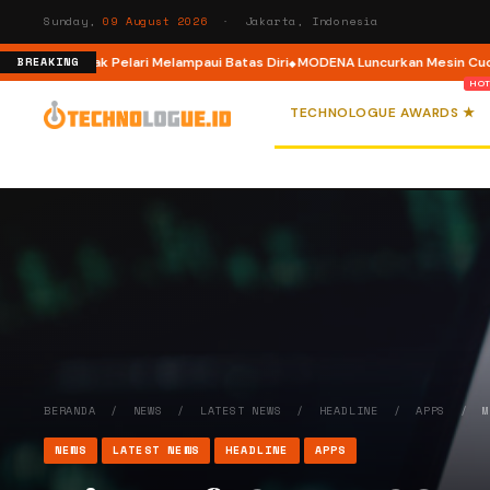
Sunday,
09 August 2026
· Jakarta, Indonesia
lar, Ajak Pelari Melampaui Batas Diri
MODENA Luncurkan Mesin Cuci Front
BREAKING
TECHNOLOGUE AWARDS ★
BERANDA
/
NEWS
/
LATEST NEWS
/
HEADLINE
/
APPS
/
NEWS
LATEST NEWS
HEADLINE
APPS