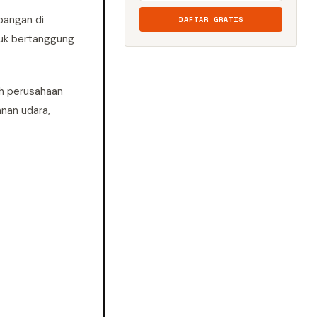
bangan di
DAFTAR GRATIS
uk bertanggung
eh perusahaan
nan udara,