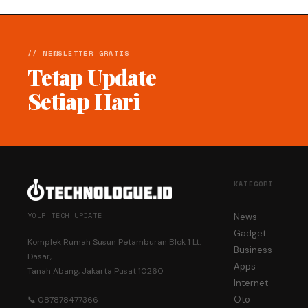
// NEWSLETTER GRATIS
Tetap Update
Setiap Hari
KATEGORI
YOUR TECH UPDATE
News
Gadget
Komplek Rumah Susun Petamburan Blok 1 Lt.
Business
Dasar,
Apps
Tanah Abang, Jakarta Pusat 10260
Internet
Oto
📞 087878477366