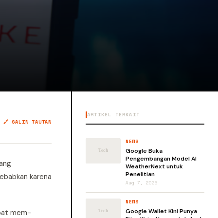
ARTIKEL TERKAIT
🔗 SALIN TAUTAN
NEWS
Google Buka
Pengembangan Model AI
yang
WeatherNext untuk
Penelitian
sebabkan karena
Aug 7, 2026
NEWS
Google Wallet Kini Punya
mpat mem-