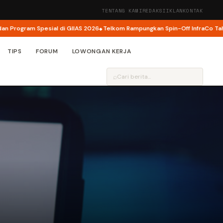
TENTANG KAMI
REDAKSI
IKLAN
KONTAK
ram Spesial di GIIAS 2026
Telkom Rampungkan Spin-Off InfraCo Tahap 2, In
TIPS
FORUM
LOWONGAN KERJA
⌕