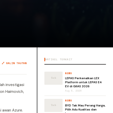
ARTIKEL TERKAIT
🔗 SALIN TAUTAN
NEWS
LEPAS Perkenalkan LEX
Platform untuk LEPAS E4
ah investigasi
EV di GIIAS 2026
lon Haimovich,
Aug 5, 2026
NEWS
BYD Tak Mau Perang Harga,
Pilih Adu Kualitas dan
i awan Azure.