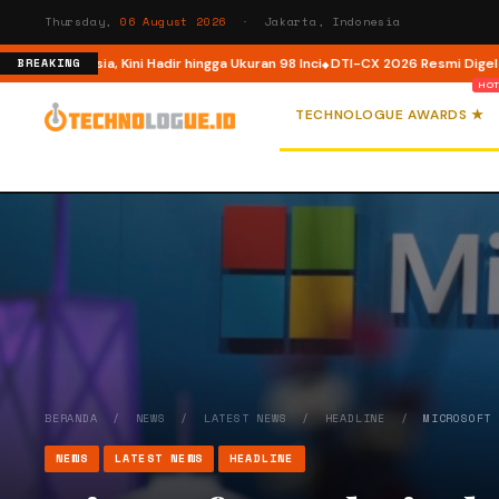
Thursday,
06 August 2026
· Jakarta, Indonesia
ndonesia, Kini Hadir hingga Ukuran 98 Inci
DTI-CX 2026 Resmi Digelar, Perk
BREAKING
TECHNOLOGUE AWARDS ★
BERANDA
/
NEWS
/
LATEST NEWS
/
HEADLINE
/
MICROSOFT
NEWS
LATEST NEWS
HEADLINE