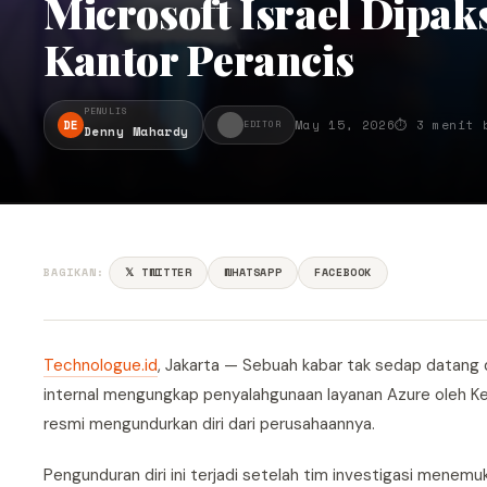
Microsoft Israel Dip
Kantor Perancis
PENULIS
DE
May 15, 2026
⏱ 3 menit 
EDITOR
Denny Mahardy
BAGIKAN:
𝕏 TWITTER
WHATSAPP
FACEBOOK
Technologue.id
, Jakarta — Sebuah kabar tak sedap datang d
internal mengungkap penyalahgunaan layanan Azure oleh Kem
resmi mengundurkan diri dari perusahaannya.
Pengunduran diri ini terjadi setelah tim investigasi mene