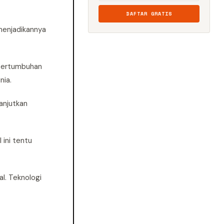
DAFTAR GRATIS
 menjadikannya
 pertumbuhan
nia.
anjutkan
 ini tentu
l. Teknologi