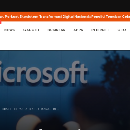
uat Ekosistem Transformasi Digital Nasional
Peneliti Temukan Celah Keama
NEWS
GADGET
BUSINESS
APPS
INTERNET
OTO
 ISRAEL DIPAKSA MASUK MANAJEME…