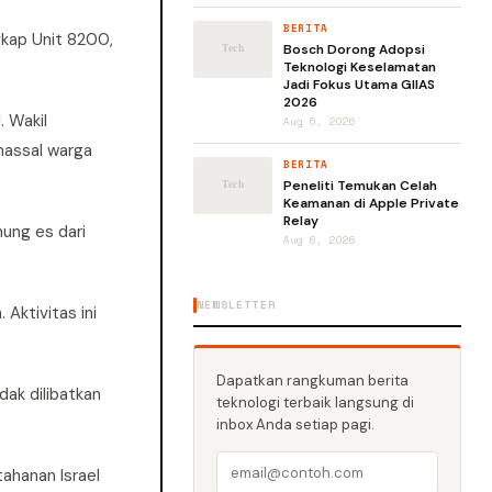
BERITA
gkap Unit 8200,
Bosch Dorong Adopsi
Teknologi Keselamatan
Jadi Fokus Utama GIIAS
2026
. Wakil
Aug 6, 2026
massal warga
BERITA
Peneliti Temukan Celah
Keamanan di Apple Private
Relay
ung es dari
Aug 6, 2026
NEWSLETTER
Aktivitas ini
Dapatkan rangkuman berita
dak dilibatkan
teknologi terbaik langsung di
inbox Anda setiap pagi.
ahanan Israel