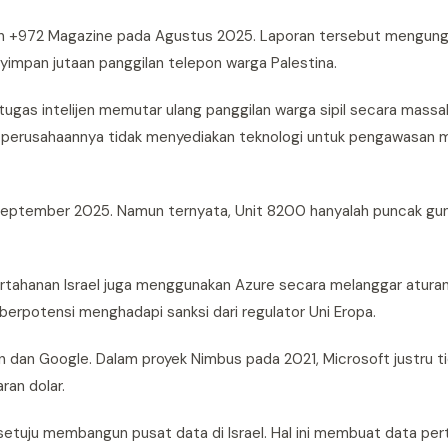
 dan +972 Magazine pada Agustus 2025. Laporan tersebut mengun
nyimpan jutaan panggilan telepon warga Palestina.
gas intelijen memutar ulang panggilan warga sipil secara massal
 perusahaannya tidak menyediakan teknologi untuk pengawasan 
eptember 2025. Namun ternyata, Unit 8200 hanyalah puncak gun
ertahanan Israel juga menggunakan Azure secara melanggar aturan. 
berpotensi menghadapi sanksi dari regulator Uni Eropa.
 dan Google. Dalam proyek Nimbus pada 2021, Microsoft justru ti
ran dolar.
uju membangun pusat data di Israel. Hal ini membuat data pert