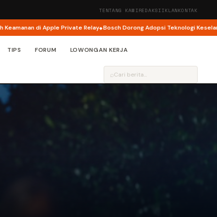
TENTANG KAMI
REDAKSI
IKLAN
KONTAK
nan di Apple Private Relay
Bosch Dorong Adopsi Teknologi Keselamatan J
TIPS
FORUM
LOWONGAN KERJA
⌕