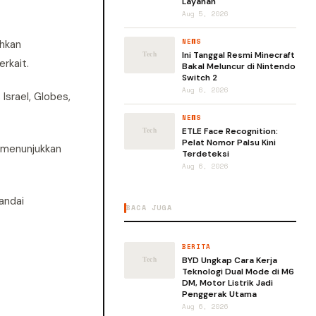
Layanan
Aug 5, 2026
NEWS
ahkan
Ini Tanggal Resmi Minecraft
rkait.
Bakal Meluncur di Nintendo
Switch 2
Aug 6, 2026
Israel, Globes,
NEWS
ETLE Face Recognition:
Pelat Nomor Palsu Kini
i menunjukkan
Terdeteksi
Aug 6, 2026
andai
BACA JUGA
BERITA
BYD Ungkap Cara Kerja
Teknologi Dual Mode di M6
DM, Motor Listrik Jadi
Penggerak Utama
Aug 6, 2026