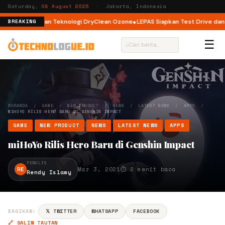
Saturday,
08 August 2026
· Jakarta, Indonesia
 Load dengan Teknologi DryClean Ozone
LEPAS Siapkan Test Drive dan Pro
BREAKING
☰
⌕
BERANDA
/
GAME
/
NEW PRODUCT
/
NEWS
/
LATEST NEWS
/
APPS
/
MIHOYO RILIS HERO BARU DI GENSHIN IMPACT
GAME
NEW PRODUCT
NEWS
LATEST NEWS
APPS
miHoYo Rilis Hero Baru di Genshin Impact
PENULIS
RE
Mar 3, 2021
⏱ 2 menit baca
Rendy Islamy
BAGIKAN:
𝕏 TWITTER
WHATSAPP
FACEBOOK
🔗 SALIN TAUTAN