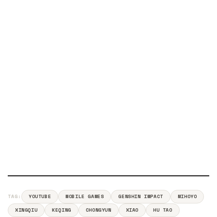
TAG:
YOUTUBE
MOBILE GAMES
GENSHIN IMPACT
MIHOYO
XINGQIU
KEQING
CHONGYUN
XIAO
HU TAO