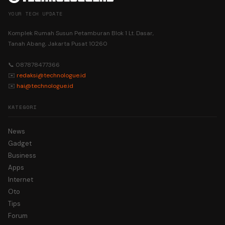
YOUR TECH UPDATE
Komplek Rumah Susun Petamburan Blok 1 Lt. Dasar,
Tanah Abang, Jakarta Pusat 10260
📞 087878477366
✉️
redaksi@technologue.id
✉️
hai@technologue.id
KATEGORI
News
Gadget
Business
Apps
Internet
Oto
Tips
Forum