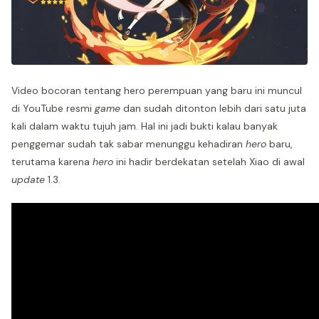
Video bocoran tentang hero perempuan yang baru ini muncul
di YouTube resmi
game
dan sudah ditonton lebih dari satu juta
kali dalam waktu tujuh jam. Hal ini jadi bukti kalau banyak
penggemar sudah tak sabar menunggu kehadiran
hero
baru,
terutama karena
hero
ini hadir berdekatan setelah Xiao di awal
update
1.3.