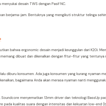
lu menyukai desain TWS dengan Pasif NC.
kan berjama-jam. Bentuknya yang mengikuti struktur telinga se
o
tkan bahwa ergonomic desain menjadi keunggulan dari K20i. Men
i memang dibuat dan dikenalkan dengan fitur-fitur yang tentunya
k selalu diburu konsumen. Ada juga konsumen yang kurang nyaman 
ini dikenalkan, bagaimana Anda akan merasa nyaman nanti mengguna
0i. Soundcore menyematkan 13mm driver dan teknologi BassUp pada
re pada kualitas suara dengan intensitas dan kekuatan low-end 