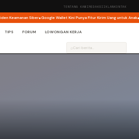
TENTANG KAMI
REDAKSI
IKLAN
KONTAK
 Keamanan Siber
Google Wallet Kini Punya Fitur Kirim Uang untuk Anak
Goog
TIPS
FORUM
LOWONGAN KERJA
⌕