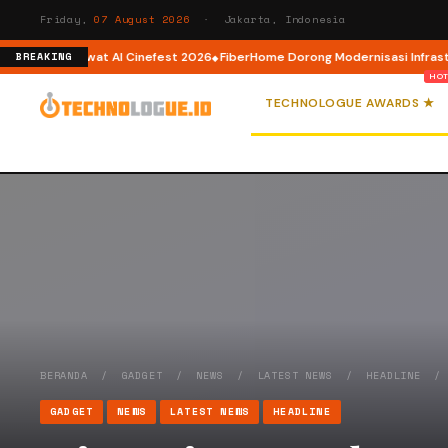
Friday,
07 August 2026
· Jakarta, Indonesia
tor AI lewat AI Cinefest 2026
FiberHome Dorong Modernisasi Infrastruktur
BREAKING
TECHNOLOGUE AWARDS ★
BERANDA
/
GADGET
/
NEWS
/
LATEST NEWS
/
HEADLINE
GADGET
NEWS
LATEST NEWS
HEADLINE