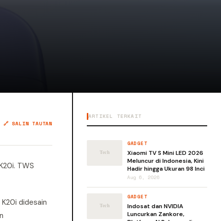
ARTIKEL TERKAIT
🔗 SALIN TAUTAN
GADGET
Xiaomi TV S Mini LED 2026
Meluncur di Indonesia, Kini
 K20i. TWS
Hadir hingga Ukuran 98 Inci
Aug 6, 2026
GADGET
 K20i didesain
Indosat dan NVIDIA
Luncurkan Zankore,
n