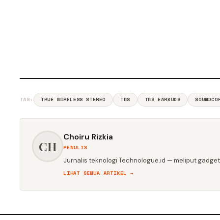
TAG:
TRUE WIRELESS STEREO
TWS
TWS EARBUDS
SOUNDCO
Choiru Rizkia
CH
PENULIS
Jurnalis teknologi Technologue.id — meliput gadget,
LIHAT SEMUA ARTIKEL →