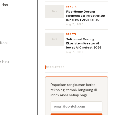
s dan
BERITA
FiberHome Dorong
Modernisasi Infrastruktur
ISP di HUT APJII ke-30
Aug 7, 2026
BERITA
Telkomsel Dorong
kasi
Ekosistem Kreator AI
lewat AI Cinefest 2026
Aug 7, 2026
 biru.
NEWSLETTER
Dapatkan rangkuman berita
teknologi terbaik langsung di
inbox Anda setiap pagi.