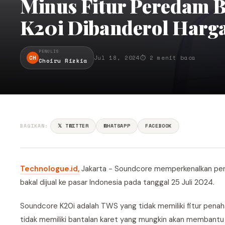
Minus Fitur Peredam 
K20i Dibanderol Harg
PENULIS
CH
Jul 18, 2024
⏱ 2 menit baca
Choiru Rizkia
BAGIKAN:
𝕏 TWITTER
WHATSAPP
FACEBOOK
Technologue.id,
Jakarta - Soundcore memperkenalkan per
bakal dijual ke pasar Indonesia pada tanggal 25 Juli 2024.
Soundcore K20i adalah TWS yang tidak memiliki fitur penahan
tidak memiliki bantalan karet yang mungkin akan membantu 