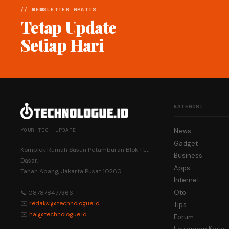
// NEWSLETTER GRATIS
Tetap Update
Setiap Hari
KATEGORI
YOUR TECH UPDATE
News
Gadget
Komplek Rumah Susun Petamburan Blok 1 Lt.
Business
Dasar,
Apps
Tanah Abang, Jakarta Pusat 10260
Internet
Oto
📞 087878477366
✉️
redaksi@technologue.id
Tips
✉️
hai@technologue.id
Forum