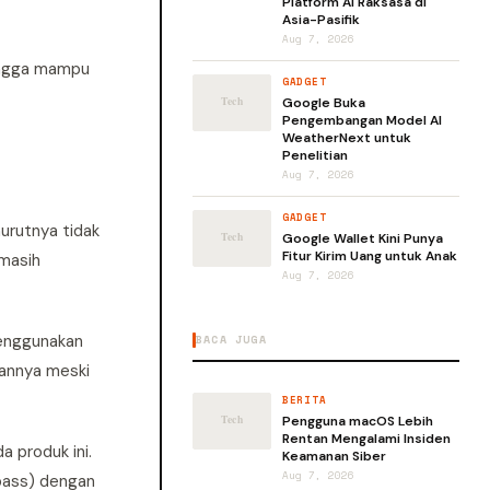
Platform AI Raksasa di
Asia-Pasifik
Aug 7, 2026
hingga mampu
GADGET
Google Buka
Pengembangan Model AI
WeatherNext untuk
Penelitian
Aug 7, 2026
GADGET
urutnya tidak
Google Wallet Kini Punya
Fitur Kirim Uang untuk Anak
 masih
Aug 7, 2026
menggunakan
BACA JUGA
kannya meski
BERITA
Pengguna macOS Lebih
Rentan Mengalami Insiden
 produk ini.
Keamanan Siber
Aug 7, 2026
(bass) dengan