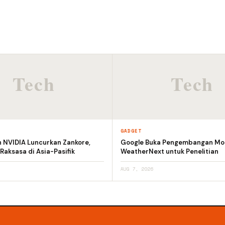
GADGET
n NVIDIA Luncurkan Zankore,
Google Buka Pengembangan Mod
 Raksasa di Asia-Pasifik
WeatherNext untuk Penelitian
AUG 7, 2026