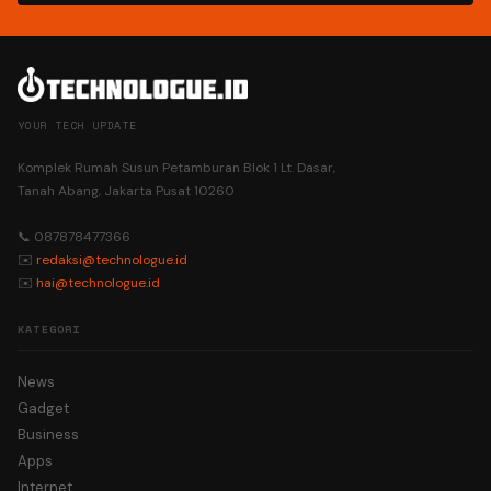
YOUR TECH UPDATE
Komplek Rumah Susun Petamburan Blok 1 Lt. Dasar,
Tanah Abang, Jakarta Pusat 10260
📞 087878477366
✉️
redaksi@technologue.id
✉️
hai@technologue.id
KATEGORI
News
Gadget
Business
Apps
Internet