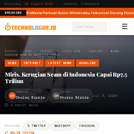
Saturday,
08 August 2026
· Jakarta, Indonesia
 Tahap 2, InfraNexia Perkuat Bisnis Wholesale
Telkomsel Dorong Ekosiste
BREAKING
☰
⌕
BERANDA
/
NEWS
/
INTERNET
/
LATEST NEWS
/
HEADLINE
/
MIRIS,
KERUGIAN SCAM DI INDONESIA CAPAI…
NEWS
INTERNET
LATEST NEWS
HEADLINE
Miris, Kerugian Scam di Indonesia Capai Rp7,5
Triliun
PENULIS
EDITOR
CH
CH
Jul 3, 2026
Choiru Rizkia
Choiru Rizkia
⏱ 2 menit baca
BAGIKAN:
𝕏 TWITTER
WHATSAPP
FACEBOOK
🔗 SALIN TAUTAN