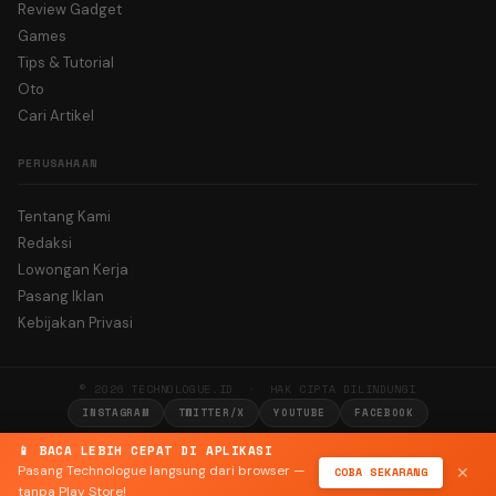
Review Gadget
Games
Tips & Tutorial
Oto
Cari Artikel
PERUSAHAAN
Tentang Kami
Redaksi
Lowongan Kerja
Pasang Iklan
Kebijakan Privasi
© 2026 TECHNOLOGUE.ID · HAK CIPTA DILINDUNGI
INSTAGRAM
TWITTER/X
YOUTUBE
FACEBOOK
📱 BACA LEBIH CEPAT DI APLIKASI
Pasang Technologue langsung dari browser —
COBA SEKARANG
✕
tanpa Play Store!