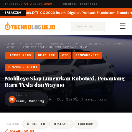
Thursday,
06 August 2026
· Jakarta, Indonesia
Ukuran 98 Inci
DTI-CX 2026 Resmi Digelar, Perkuat Ekosistem Transformasi 
BREAKING
☰
⌕
BERANDA
/
LATEST NEWS
/
HEADLINE
/
OTO
/
GENZONE-OTO
/
GENZONE-
LATEST
/
MOBILEYE SIAP LUNCURKAN ROBOTAXI, PENAN…
LATEST NEWS
HEADLINE
OTO
GENZONE-OTO
GENZONE-LATEST
Mobileye Siap Luncurkan Robotaxi, Penantang
Baru Tesla dan Waymo
PENULIS
DE
Jun 20, 2026
⏱ 3 menit baca
Denny Mahardy
BAGIKAN:
𝕏 TWITTER
WHATSAPP
FACEBOOK
🔗 SALIN TAUTAN