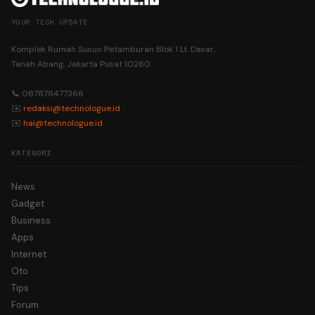
YOUR TECH UPDATE
Komplek Rumah Susun Petamburan Blok 1 Lt. Dasar,
Tanah Abang, Jakarta Pusat 10260
📞 087878477366
✉️
redaksi@technologue.id
✉️
hai@technologue.id
KATEGORI
News
Gadget
Business
Apps
Internet
Oto
Tips
Forum