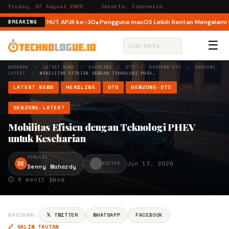
Friday,
07 August 2026
· Jakarta, Indonesia
ktur ISP di HUT APJII ke-30
Pengguna macOS Lebih Rentan Mengalami Insi
BREAKING
☰
⌕
BERANDA
/
LATEST NEWS
/
HEADLINE
/
OTO
/
GENZONE-OTO
/
GENZONE-
LATEST
/
MOBILITAS EFISIEN DENGAN TEKNOLOGI PHEV…
LATEST NEWS
HEADLINE
OTO
GENZONE-OTO
GENZONE-LATEST
Mobilitas Efisien dengan Teknologi PHEV
untuk Keseharian
PENULIS
DE
Jun 13, 2026
EDITOR
Denny Mahardy
⏱ 4 menit baca
BAGIKAN:
𝕏 TWITTER
WHATSAPP
FACEBOOK
🔗 SALIN TAUTAN