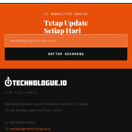
// NEWSLETTER GRATIS
Tetap Update
Setiap Hari
DAFTAR SEKARANG
YOUR TECH UPDATE
Komplek Rumah Susun Petamburan Blok 1 Lt. Dasar,
Tanah Abang, Jakarta Pusat 10260
📞 087878477366
✉️
redaksi@technologue.id