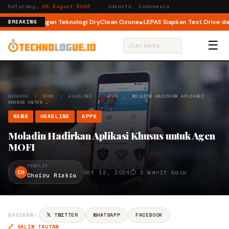
Saturday,
08 August 2026
· Jakarta, Indonesia
nt Load dengan Teknologi DryClean Ozone
LEPAS Siapkan Test Drive dan P
BREAKING
☰
⌕
BERANDA
/
NEWS
/
HEADLINE
/
APPS
/
MOLADIN HADIRKAN APLIKASI
KHUSUS UNTUK …
NEWS
HEADLINE
APPS
Moladin Hadirkan Aplikasi Khusus untuk Agen
MOFI
PENULIS
CH
Oct 12, 2024
⏱ 2 menit baca
Choiru Rizkia
BAGIKAN:
𝕏 TWITTER
WHATSAPP
FACEBOOK
🔗 SALIN TAUTAN