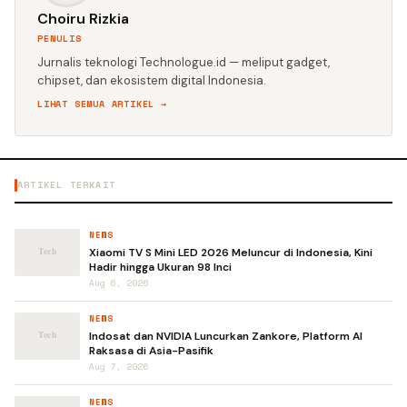
Choiru Rizkia
PENULIS
Jurnalis teknologi Technologue.id — meliput gadget,
chipset, dan ekosistem digital Indonesia.
LIHAT SEMUA ARTIKEL →
ARTIKEL TERKAIT
NEWS
Xiaomi TV S Mini LED 2026 Meluncur di Indonesia, Kini
Hadir hingga Ukuran 98 Inci
Aug 6, 2026
NEWS
Indosat dan NVIDIA Luncurkan Zankore, Platform AI
Raksasa di Asia-Pasifik
Aug 7, 2026
NEWS