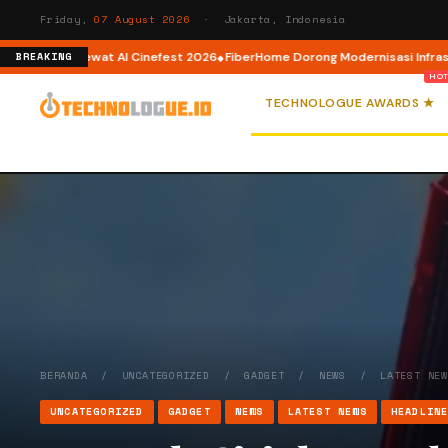
Friday,
07 August 2026
· Jakarta, Indonesia
or AI lewat AI Cinefest 2026
FiberHome Dorong Modernisasi Infrastruktur 
BREAKING
TECHNOLOGUE AWARDS ★
BERANDA
/
UNCATEGORIZED
/
GADGET
/
NEWS
/
LATEST NE
UNCATEGORIZED
GADGET
NEWS
LATEST NEWS
HEADLIN