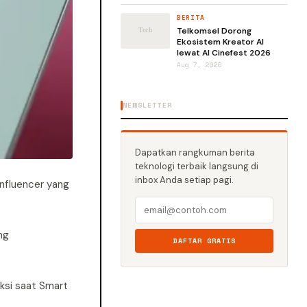
BERITA
Telkomsel Dorong
Ekosistem Kreator AI
lewat AI Cinefest 2026
Aug 7, 2026
NEWSLETTER
Dapatkan rangkuman berita
teknologi terbaik langsung di
inbox Anda setiap pagi.
Influencer yang
ng
DAFTAR GRATIS
uksi saat Smart