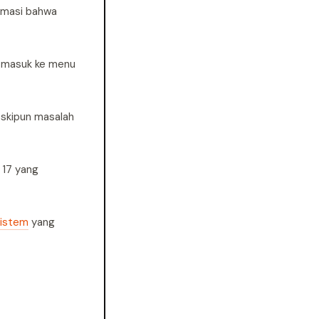
irmasi bahwa
n masuk ke menu
eskipun masalah
 17 yang
istem
yang