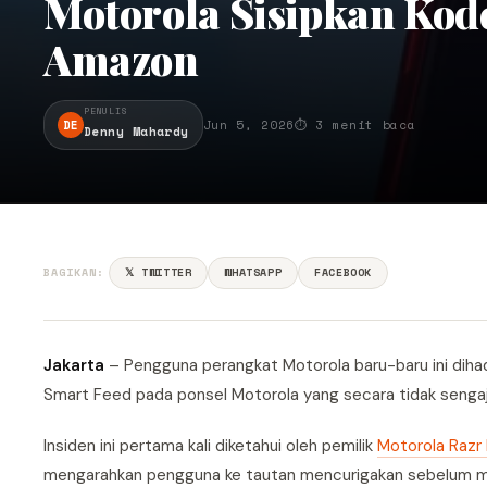
Motorola Sisipkan Kode 
Amazon
PENULIS
DE
Jun 5, 2026
⏱ 3 menit baca
Denny Mahardy
BAGIKAN:
𝕏 TWITTER
WHATSAPP
FACEBOOK
Jakarta
– Pengguna perangkat Motorola baru-baru ini dihad
Smart Feed pada ponsel Motorola yang secara tidak sengaj
Insiden ini pertama kali diketahui oleh pemilik
Motorola Razr 
mengarahkan pengguna ke tautan mencurigakan sebelum m