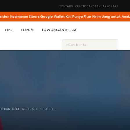
TENTANG KAMI
REDAKSI
IKLAN
KONTAK
Keamanan Siber
Google Wallet Kini Punya Fitur Kirim Uang untuk Anak
Googl
TIPS
FORUM
LOWONGAN KERJA
⌕
SIPKAN KODE AFILIASI KE APLI…