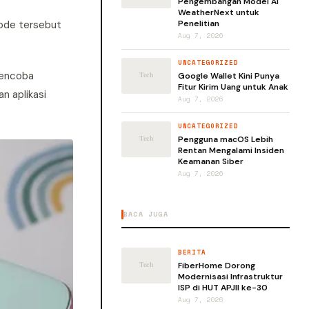
Pengembangan Model AI
WeatherNext untuk
Kode tersebut
Penelitian
Aug 7, 2026
UNCATEGORIZED
mencoba
Google Wallet Kini Punya
Fitur Kirim Uang untuk Anak
n aplikasi
Aug 7, 2026
UNCATEGORIZED
Pengguna macOS Lebih
Rentan Mengalami Insiden
Keamanan Siber
Aug 7, 2026
BACA JUGA
BERITA
FiberHome Dorong
Modernisasi Infrastruktur
ISP di HUT APJII ke-30
Aug 7, 2026