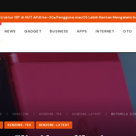
ISP di HUT APJII ke-30
Pengguna macOS Lebih Rentan Mengalami Insiden 
NEWS
GADGET
BUSINESS
APPS
INTERNET
OTO
WS
/
HEADLINE
/
GENZONE-TEK
/
GENZONE-LATEST
/
MOTOROLA SI
E
GENZONE-TEK
GENZONE-LATEST