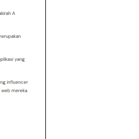
kirah A
 merupakan
plikasi yang
ng influencer
s web mereka.