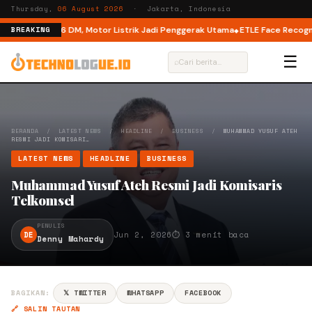
Thursday,
06 August 2026
· Jakarta, Indonesia
l Mode di M6 DM, Motor Listrik Jadi Penggerak Utama
ETLE Face Recognitio
BREAKING
☰
⌕
BERANDA
/
LATEST NEWS
/
HEADLINE
/
BUSINESS
/
MUHAMMAD YUSUF ATEH
RESMI JADI KOMISARI…
LATEST NEWS
HEADLINE
BUSINESS
Muhammad Yusuf Ateh Resmi Jadi Komisaris
Telkomsel
PENULIS
DE
Jun 2, 2026
⏱ 3 menit baca
Denny Mahardy
BAGIKAN:
𝕏 TWITTER
WHATSAPP
FACEBOOK
🔗 SALIN TAUTAN