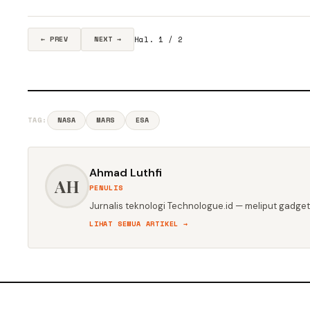
Hal. 1 / 2
← PREV
NEXT →
TAG:
NASA
MARS
ESA
Ahmad Luthfi
AH
PENULIS
Jurnalis teknologi Technologue.id — meliput gadget,
LIHAT SEMUA ARTIKEL →