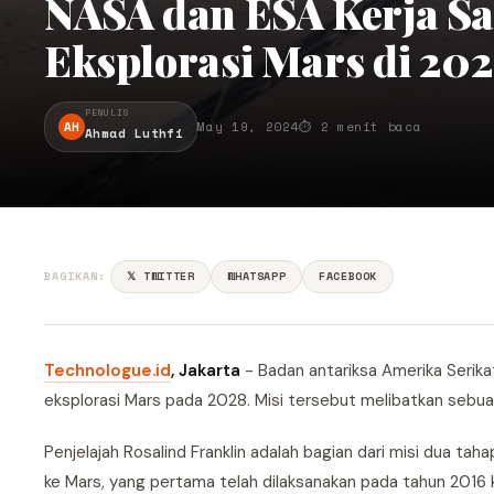
NASA dan ESA Kerja S
Eksplorasi Mars di 20
PENULIS
AH
May 19, 2024
⏱ 2 menit baca
Ahmad Luthfi
BAGIKAN:
𝕏 TWITTER
WHATSAPP
FACEBOOK
Technologue.id
, Jakarta
- Badan antariksa Amerika Serika
eksplorasi Mars pada 2028. Misi tersebut melibatkan sebuah
Penjelajah Rosalind Franklin adalah bagian dari misi dua taha
ke Mars, yang pertama telah dilaksanakan pada tahun 2016 k