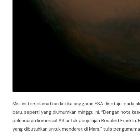
Misi ini terselamatkan ketika anggaran ESA disetujui pada 
baru, seperti yang diumumkan minggu ini. “Dengan nota k
peluncuran komersial AS untuk penjelajah Rosalind Frankli
yang dibutuhkan untuk mendarat di Mars," tulis pengumuma