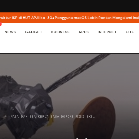
i HUT APJII ke-30
Pengguna macOS Lebih Rentan Mengalami Insiden Keama
NEWS
GADGET
BUSINESS
APPS
INTERNET
OTO
Y
/
NASA DAN ESA KERJA SAMA DORONG MISI EKS…