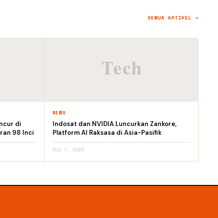
SEMUA ARTIKEL →
NEWS
ncur di
Indosat dan NVIDIA Luncurkan Zankore,
ran 98 Inci
Platform AI Raksasa di Asia-Pasifik
AUG 7, 2026