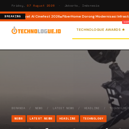
Friday,
07 August 2026
· Jakarta, Indonesia
 lewat AI Cinefest 2026
FiberHome Dorong Modernisasi Infrastruktur ISP d
BREAKING
TECHNOLOGUE AWARDS ★
BERANDA
/
NEWS
/
LATEST NEWS
/
HEADLINE
/
TECHNOLOG
NEWS
LATEST NEWS
HEADLINE
TECHNOLOGY