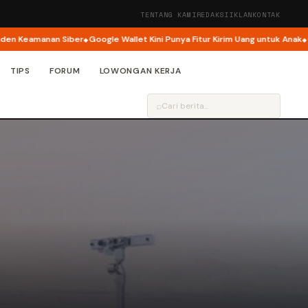
TENTANG KAMI
REDAKSI
IKLAN
KONTAK
nan Siber
Google Wallet Kini Punya Fitur Kirim Uang untuk Anak
Google Bu
TIPS
FORUM
LOWONGAN KERJA
⌕