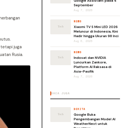
Google Assistant pada 4
September
Aug 7, 2026
enerbangan
NEWS
Xiaomi TV S Mini LED 2026
Meluncur di Indonesia, Kini
Hadir hingga Ukuran 98 Inci
putus.
Aug 6, 2026
tetapi juga
NEWS
uatan Rusia.
Indosat dan NVIDIA
Luncurkan Zankore,
Platform AI Raksasa di
Asia-Pasifik
Aug 7, 2026
BACA JUGA
BERITA
Google Buka
Pengembangan Model AI
WeatherNext untuk