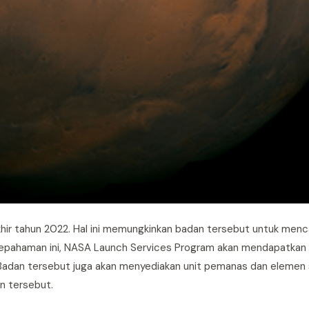
akhir tahun 2022. Hal ini memungkinkan badan tersebut untuk menc
esepahaman ini, NASA Launch Services Program akan mendapatkan
n. Badan tersebut juga akan menyediakan unit pemanas dan elemen 
n tersebut.