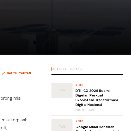
ARTIKEL TERKAIT
🔗 SALIN TAUTAN
NEWS
DTI-CX 2026 Resmi
Digelar, Perkuat
dorong misi
Ekosistem Transformasi
Digital Nasional
Aug 5, 2026
a misi terpisah
NEWS
Google Mulai Hentikan
lli,