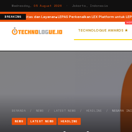
Wednesday,
05 August 2026
· Jakarta, Indonesia
ih Adu Kualitas dan Layanan
LEPAS Perkenalkan LEX Platform untuk LEPAS E
BREAKING
TECHNOLOGUE AWARDS ★
BERANDA
/
NEWS
/
LATEST NEWS
/
HEADLINE
/
NEGARA IN
NEWS
LATEST NEWS
HEADLINE