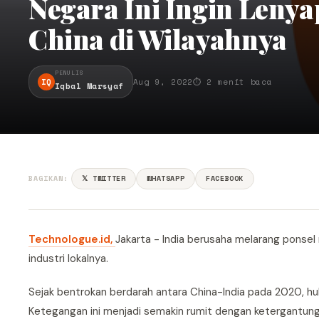
Negara Ini Ingin Leny
China di Wilayahnya
PENULIS
IQ
Aug 9, 2022
⏱ 2 menit baca
Iqbal Marsyaf
BAGIKAN:
𝕏 TWITTER
WHATSAPP
FACEBOOK
Technologue.id,
Jakarta - India berusaha melarang ponse
industri lokalnya.
Sejak bentrokan berdarah antara China-India pada 2020, hu
Ketegangan ini menjadi semakin rumit dengan ketergantung