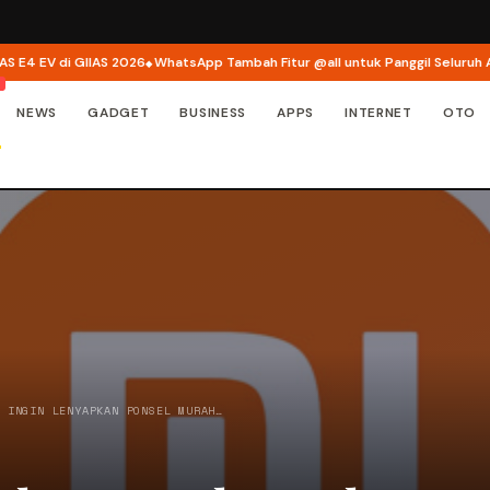
4 EV di GIIAS 2026
WhatsApp Tambah Fitur @all untuk Panggil Seluruh Angg
NEWS
GADGET
BUSINESS
APPS
INTERNET
OTO
I INGIN LENYAPKAN PONSEL MURAH…