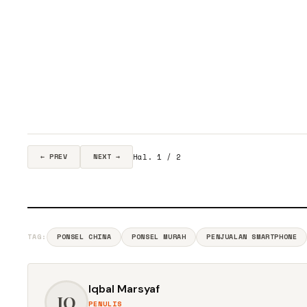
Hal. 1 / 2
← PREV
NEXT →
TAG:
PONSEL CHINA
PONSEL MURAH
PENJUALAN SMARTPHONE
Iqbal Marsyaf
IQ
PENULIS