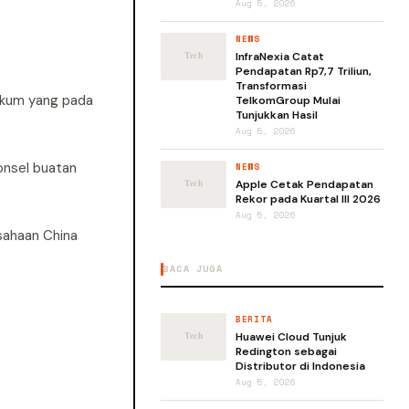
Aug 5, 2026
NEWS
InfraNexia Catat
Pendapatan Rp7,7 Triliun,
Transformasi
ukum yang pada
TelkomGroup Mulai
Tunjukkan Hasil
Aug 5, 2026
onsel buatan
NEWS
Apple Cetak Pendapatan
Rekor pada Kuartal III 2026
Aug 5, 2026
usahaan China
BACA JUGA
BERITA
Huawei Cloud Tunjuk
Redington sebagai
Distributor di Indonesia
Aug 5, 2026