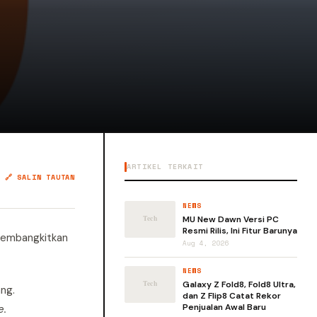
ARTIKEL TERKAIT
🔗 SALIN TAUTAN
NEWS
MU New Dawn Versi PC
Resmi Rilis, Ini Fitur Barunya
 membangkitkan
Aug 4, 2026
NEWS
Galaxy Z Fold8, Fold8 Ultra,
ng.
dan Z Flip8 Catat Rekor
Penjualan Awal Baru
e.