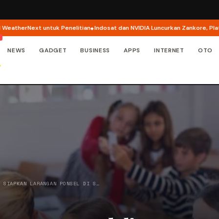
rNext untuk Penelitian
Indosat dan NVIDIA Luncurkan Zankore, Platform AI
NEWS
GADGET
BUSINESS
APPS
INTERNET
OTO
I SIAPKAN LARANGAN PONSEL DI S…