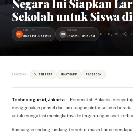
Negara Ini Siapkan Lar
Sekolah untuk Siswa d
PENULIS
EDITOR
CH
CH
Jun 6, 2026
⏱ 3
Choiru Rizkia
Choiru Rizkia
BAGIKAN:
𝕏 TWITTER
WHATSAPP
FACEBOOK
Technologue.id
, Jakarta
– Pemerintah Polandia menyetuju
menggunakan ponsel dan jam tangan pintar selama berada di
untuk mengatasi meningkatnya ketergantungan anak terhada
Rancangan undang-undang tersebut masih harus mendapatka