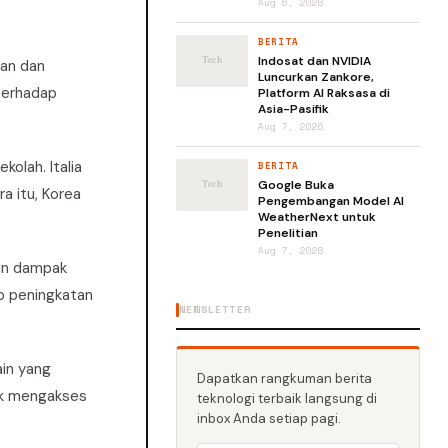
Aug 6, 2026
BERITA
Indosat dan NVIDIA
pan dan
Luncurkan Zankore,
terhadap
Platform AI Raksasa di
Asia-Pasifik
Aug 7, 2026
olah. Italia
BERITA
Google Buka
 itu, Korea
Pengembangan Model AI
WeatherNext untuk
Penelitian
Aug 7, 2026
kan dampak
ap peningkatan
NEWSLETTER
ain yang
Dapatkan rangkuman berita
ak mengakses
teknologi terbaik langsung di
inbox Anda setiap pagi.