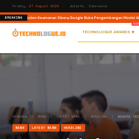
Friday,
07 August 2026
· Jakarta, Indonesia
lami Insiden Keamanan Siber
Google Buka Pengembangan Model AI Weathe
BREAKING
TECHNOLOGUE AWARDS ★
BERANDA
/
NEWS
/
LATEST NEWS
/
HEADLINE
/
NEGARA IN
NEWS
LATEST NEWS
HEADLINE