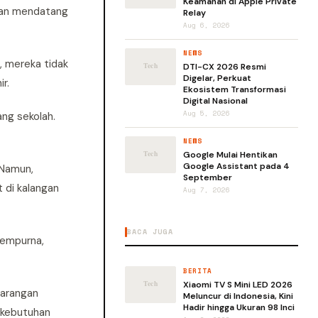
Keamanan di Apple Private
jaran mendatang
Relay
Aug 6, 2026
NEWS
, mereka tidak
DTI-CX 2026 Resmi
Digelar, Perkuat
r.
Ekosistem Transformasi
Digital Nasional
Aug 5, 2026
ng sekolah.
NEWS
Google Mulai Hentikan
Google Assistant pada 4
 Namun,
September
 di kalangan
Aug 7, 2026
BACA JUGA
sempurna,
BERITA
Xiaomi TV S Mini LED 2026
larangan
Meluncur di Indonesia, Kini
Hadir hingga Ukuran 98 Inci
n kebutuhan