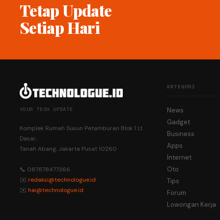
Tetap Update
Setiap Hari
KATEGORI
YOUR TECH UPDATE
News
Gadget
Komplek Rumah Susun Petamburan Blok 1 Lt.
Business
Dasar,
Apps
Tanah Abang, Jakarta Pusat 10260
Internet
Oto
📞 087878477366
✉️
redaksi@technologue.id
Tips
✉️
hai@technologue.id
Forum
Lowongan Kerja