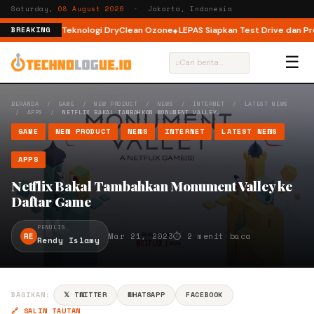
Saturday,
08 August 2026
· Jakarta, Indonesia
oad dengan Teknologi DryClean Ozone
LEPAS Siapkan Test Drive dan Progra
BREAKING
☰
⌕
BERANDA
/
GAME
/
NEW PRODUCT
/
NEWS
/
INTERNET
/
LATEST NEWS
/
APPS
/
NETFLIX BAKAL TAMBAHKAN MONUMENT VALLEY…
GAME
NEW PRODUCT
NEWS
INTERNET
LATEST NEWS
APPS
Netflix Bakal Tambahkan Monument Valley ke
Daftar Game
PENULIS
RE
Mar 21, 2023
⏱ 2 menit baca
Rendy Islamy
BAGIKAN:
𝕏 TWITTER
WHATSAPP
FACEBOOK
🔗 SALIN TAUTAN