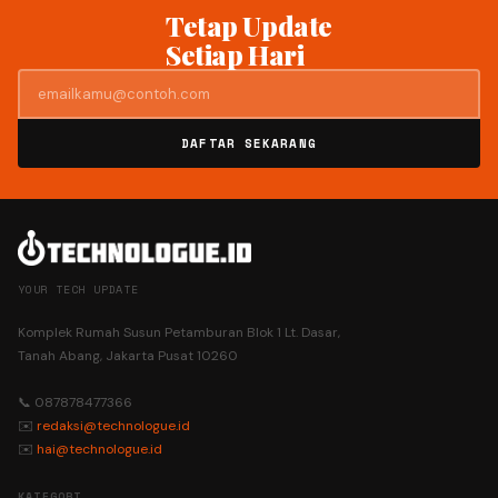
Tetap Update
Setiap Hari
DAFTAR SEKARANG
YOUR TECH UPDATE
Komplek Rumah Susun Petamburan Blok 1 Lt. Dasar,
Tanah Abang, Jakarta Pusat 10260
📞 087878477366
✉️
redaksi@technologue.id
✉️
hai@technologue.id
KATEGORI