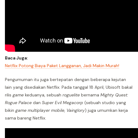
Baca Juga:
Netflix Potong Biaya Paket Langganan, Jadi Makin Murah!
Pengumuman itu juga bertepatan dengan beberapa kejutan
lain yang disediakan Netflix. Pada tanggal 18 April, Ubisoft bakal
rilis
game
keduanya, sebuah
roguelite
bernama
Mighty Quest:
Rogue Palace
dan
Super Evil Megacorp
(sebuah studio yang
bikin
game multiplayer mobile,
Vainglory
) juga umumkan kerja
sama bareng Netflix.