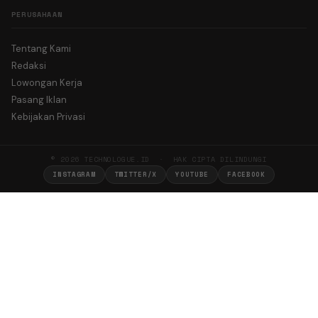
PERUSAHAAN
Tentang Kami
Redaksi
Lowongan Kerja
Pasang Iklan
Kebijakan Privasi
© 2026 TECHNOLOGUE.ID · HAK CIPTA DILINDUNGI
INSTAGRAM
TWITTER/X
YOUTUBE
FACEBOOK