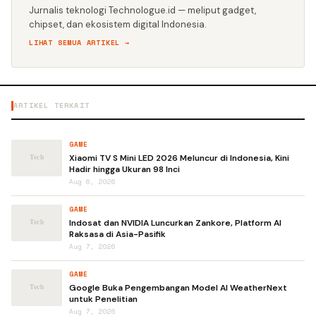
Jurnalis teknologi Technologue.id — meliput gadget,
chipset, dan ekosistem digital Indonesia.
LIHAT SEMUA ARTIKEL →
ARTIKEL TERKAIT
GAME
Xiaomi TV S Mini LED 2026 Meluncur di Indonesia, Kini
Hadir hingga Ukuran 98 Inci
Aug 6, 2026
GAME
Indosat dan NVIDIA Luncurkan Zankore, Platform AI
Raksasa di Asia-Pasifik
Aug 7, 2026
GAME
Google Buka Pengembangan Model AI WeatherNext
untuk Penelitian
Aug 7, 2026