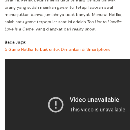
Saat ini, Netflix belum merilis data tentang berapa banyak
orang yang sudah mainkan
game
itu, tetapi laporan awal
menunjukkan bahwa jumlahnya tidak banyak. Menurut Netflix,
salah satu
game
terpopuler saat ini adalah
Too Hot to Handle:
Love is a Game
, yang diangkat dari
reality show
.
Baca Juga:
5 Game Netflix Terbaik untuk Dimainkan di Smartphone