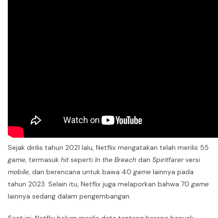
Sejak dirilis tahun 2021 lalu, Netflix mengatakan telah merilis 55
game
, termasuk
hit
seperti
In the Breach
dan
Spiritfarer
versi
mobile
, dan berencana untuk bawa 40
game
lainnya pada
tahun 2023. Selain itu, Netflix juga melaporkan bahwa 70
game
lainnya sedang dalam pengembangan.