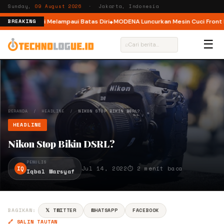
Sunday,
09 August 2026
· Jakarta, Indonesia
, Ajak Pelari Melampaui Batas Diri
MODENA Luncurkan Mesin Cuci Front Lo
BREAKING
☰
⌕
BERANDA
/
HEADLINE
/
NIKON STOP BIKIN DSRL?
HEADLINE
Nikon Stop Bikin DSRL?
PENULIS
IQ
Jul 14, 2022
⏱ 2 menit baca
Iqbal Marsyaf
BAGIKAN:
𝕏 TWITTER
WHATSAPP
FACEBOOK
🔗 SALIN TAUTAN