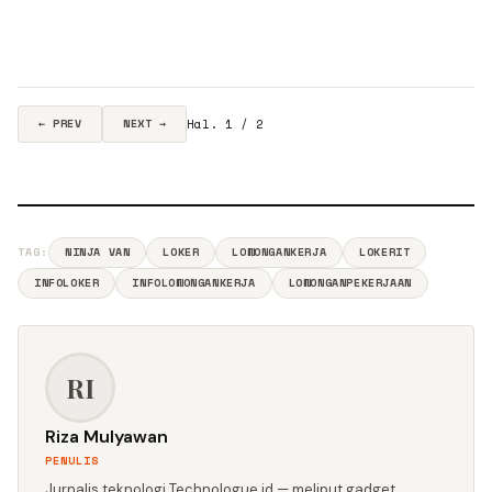
Hal. 1 / 2
← PREV
NEXT →
TAG:
NINJA VAN
LOKER
LOWONGANKERJA
LOKERIT
INFOLOKER
INFOLOWONGANKERJA
LOWONGANPEKERJAAN
RI
Riza Mulyawan
PENULIS
Jurnalis teknologi Technologue.id — meliput gadget,