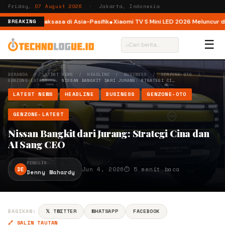
Friday,
07 August 2026
· Jakarta, Indonesia
tform AI Raksasa di Asia-Pasifik
Xiaomi TV S Mini LED 2026 Meluncur di Indon
BREAKING
☰
⌕
BERANDA
/
LATEST NEWS
/
HEADLINE
/
BUSINESS
/
GENZONE-OTO
/
GENZONE-LATEST
/
NISSAN BANGKIT DARI JURANG: STRATEGI CI…
LATEST NEWS
HEADLINE
BUSINESS
GENZONE-OTO
GENZONE-LATEST
Nissan Bangkit dari Jurang: Strategi Cina dan
AI Sang CEO
PENULIS
DE
Jun 4, 2026
⏱ 5 menit baca
Denny Mahardy
BAGIKAN:
𝕏 TWITTER
WHATSAPP
FACEBOOK
🔗 SALIN TAUTAN