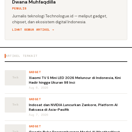
Dwana Muhfaqdilla
PENULIS
Jurnalis teknologi Technologue.id — meliput gadget,
chipset, dan ekosistem digital Indonesia.
LIHAT SEMUA ARTIKEL →
ARTIKEL TERKAIT
GADGET
Xiaomi TV S Mini LED 2026 Meluncur di Indonesia, Kini
Hadir hingga Ukuran 98 Inci
Aug 6, 2026
GADGET
Indosat dan NVIDIA Luncurkan Zankore, Platform AI
Raksasa di Asia-Pasifik
Aug 7, 2026
GADGET
Google Buka Pengembangan Model AI WeatherNext