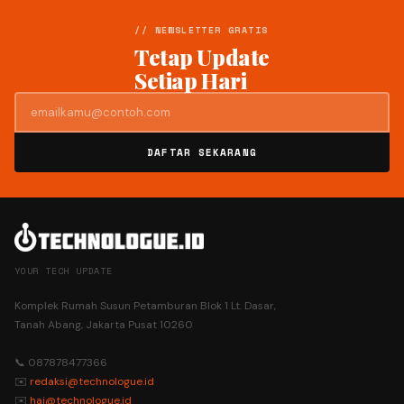
// NEWSLETTER GRATIS
Tetap Update
Setiap Hari
DAFTAR SEKARANG
YOUR TECH UPDATE
Komplek Rumah Susun Petamburan Blok 1 Lt. Dasar,
Tanah Abang, Jakarta Pusat 10260
📞 087878477366
✉️
redaksi@technologue.id
✉️
hai@technologue.id