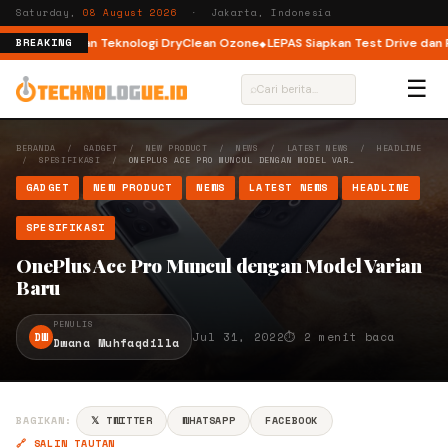
Saturday,
08 August 2026
· Jakarta, Indonesia
oad dengan Teknologi DryClean Ozone
LEPAS Siapkan Test Drive dan Progr
BREAKING
☰
⌕
BERANDA
/
GADGET
/
NEW PRODUCT
/
NEWS
/
LATEST NEWS
/
HEADLINE
/
SPESIFIKASI
/
ONEPLUS ACE PRO MUNCUL DENGAN MODEL VAR…
GADGET
NEW PRODUCT
NEWS
LATEST NEWS
HEADLINE
SPESIFIKASI
OnePlus Ace Pro Muncul dengan Model Varian
Baru
PENULIS
DW
Jul 31, 2022
⏱ 2 menit baca
Dwana Muhfaqdilla
BAGIKAN:
𝕏 TWITTER
WHATSAPP
FACEBOOK
🔗 SALIN TAUTAN