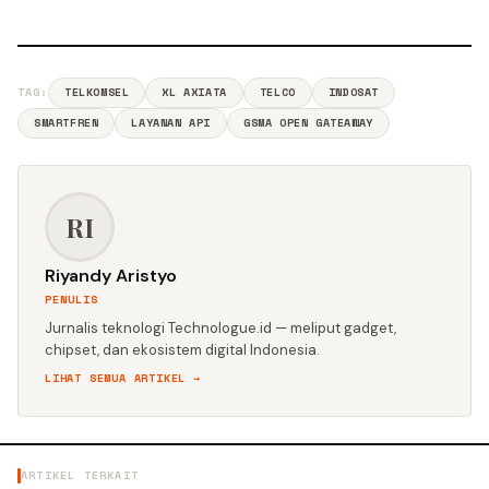
TAG:
TELKOMSEL
XL AXIATA
TELCO
INDOSAT
SMARTFREN
LAYANAN API
GSMA OPEN GATEAWAY
RI
Riyandy Aristyo
PENULIS
Jurnalis teknologi Technologue.id — meliput gadget,
chipset, dan ekosistem digital Indonesia.
LIHAT SEMUA ARTIKEL →
ARTIKEL TERKAIT