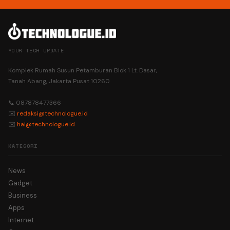
YOUR TECH UPDATE
Komplek Rumah Susun Petamburan Blok 1 Lt. Dasar,
Tanah Abang, Jakarta Pusat 10260
📞 087878477366
✉️
redaksi@technologue.id
✉️
hai@technologue.id
KATEGORI
News
Gadget
Business
Apps
Internet