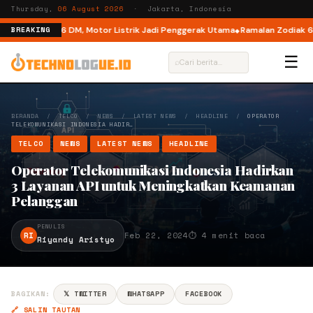
Thursday,
06 August 2026
· Jakarta, Indonesia
l Mode di M6 DM, Motor Listrik Jadi Penggerak Utama
Ramalan Zodiak 6 Ag
BREAKING
☰
⌕
BERANDA
/
TELCO
/
NEWS
/
LATEST NEWS
/
HEADLINE
/
OPERATOR
TELEKOMUNIKASI INDONESIA HADIR…
TELCO
NEWS
LATEST NEWS
HEADLINE
Operator Telekomunikasi Indonesia Hadirkan
3 Layanan API untuk Meningkatkan Keamanan
Pelanggan
PENULIS
RI
Feb 22, 2024
⏱ 4 menit baca
Riyandy Aristyo
BAGIKAN:
𝕏 TWITTER
WHATSAPP
FACEBOOK
🔗 SALIN TAUTAN