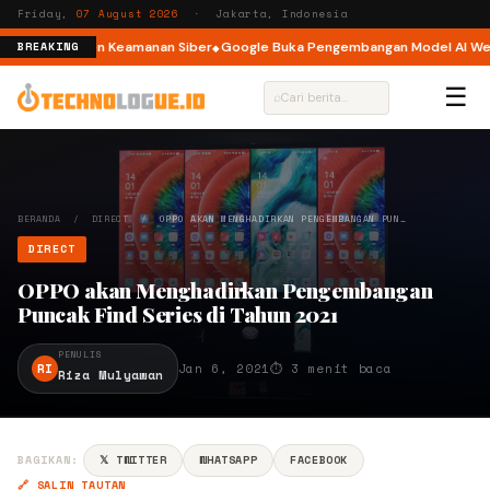
Friday,
07 August 2026
· Jakarta, Indonesia
lami Insiden Keamanan Siber
Google Buka Pengembangan Model AI Weathe
BREAKING
☰
⌕
BERANDA
/
DIRECT
/
OPPO AKAN MENGHADIRKAN PENGEMBANGAN PUN…
DIRECT
OPPO akan Menghadirkan Pengembangan
Puncak Find Series di Tahun 2021
PENULIS
RI
Jan 6, 2021
⏱ 3 menit baca
Riza Mulyawan
BAGIKAN:
𝕏 TWITTER
WHATSAPP
FACEBOOK
🔗 SALIN TAUTAN