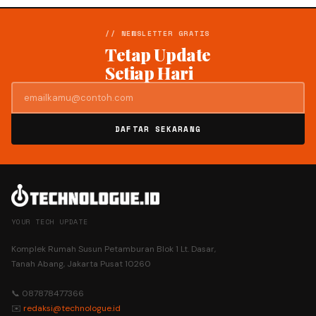
// NEWSLETTER GRATIS
Tetap Update
Setiap Hari
DAFTAR SEKARANG
YOUR TECH UPDATE
Komplek Rumah Susun Petamburan Blok 1 Lt. Dasar,
Tanah Abang, Jakarta Pusat 10260
📞 087878477366
✉️
redaksi@technologue.id