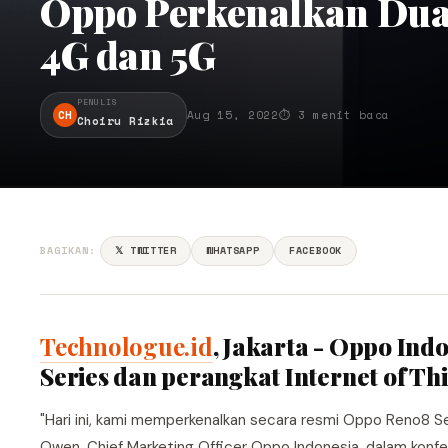
Oppo Perkenalkan Dua 
4G dan 5G
PENULIS
CH
Aug 15, 2022
⏱ 3 menit baca
Choiru Rizkia
BAGIKAN:
𝕏 TWITTER
WHATSAPP
FACEBOOK
Technologue.id
, Jakarta - Oppo In
Series dan perangkat Internet of Thi
"Hari ini, kami memperkenalkan secara resmi Oppo Reno8 Se
Owen, Chief Marketing Officer Oppo Indonesia, dalam konfer