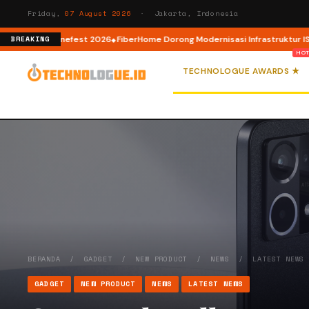
Friday,
07 August 2026
· Jakarta, Indonesia
AI Cinefest 2026
FiberHome Dorong Modernisasi Infrastruktur ISP di HUT A
BREAKING
TECHNOLOGUE AWARDS ★
BERANDA
/
GADGET
/
NEW PRODUCT
/
NEWS
/
LATEST NEWS
GADGET
NEW PRODUCT
NEWS
LATEST NEWS