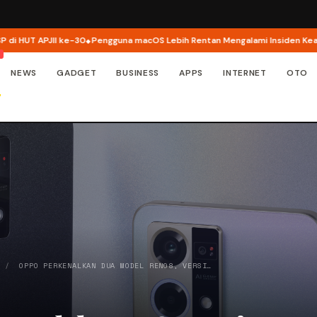
PJII ke-30
Pengguna macOS Lebih Rentan Mengalami Insiden Keamanan Si
NEWS
GADGET
BUSINESS
APPS
INTERNET
OTO
/
OPPO PERKENALKAN DUA MODEL RENO8, VERSI…