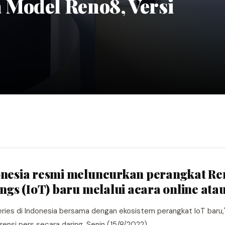
Model Reno8, Versi
donesia resmi meluncurkan perangkat R
ngs (IoT) baru melalui acara online atau
ries di Indonesia bersama dengan ekosistem perangkat IoT baru," 
ensi pers secara daring, Senin (15/8/2022).