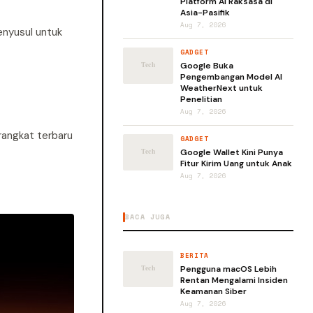
Platform AI Raksasa di
Asia-Pasifik
Aug 7, 2026
enyusul untuk
GADGET
Google Buka
Pengembangan Model AI
WeatherNext untuk
Penelitian
Aug 7, 2026
angkat terbaru
GADGET
Google Wallet Kini Punya
Fitur Kirim Uang untuk Anak
Aug 7, 2026
BACA JUGA
BERITA
Pengguna macOS Lebih
Rentan Mengalami Insiden
Keamanan Siber
Aug 7, 2026