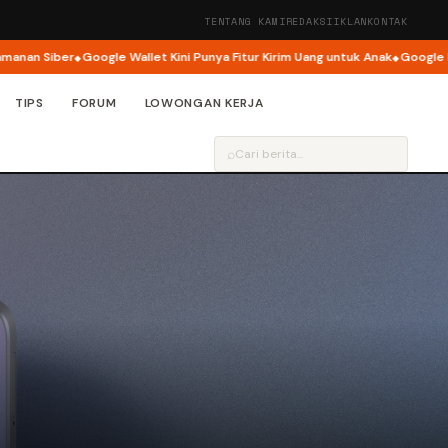
TENTANG KAMI
REDAKSI
IKLAN
KONTAK
ber
Google Wallet Kini Punya Fitur Kirim Uang untuk Anak
Google Buka Peng
TIPS
FORUM
LOWONGAN KERJA
⌕