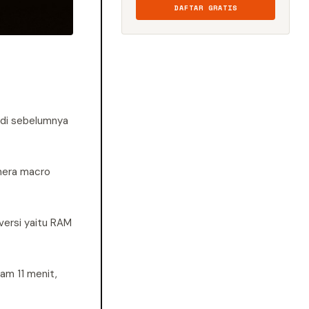
DAFTAR GRATIS
adi sebelumnya
amera macro
versi yaitu RAM
m 11 menit,