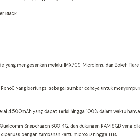
er Black.
e yang mengesankan melalui IMX709, Microlens, dan Bokeh Flare 
ada Reno8 yang berfungsi sebagai sumber cahaya untuk menyempur
terai 4.500mAh yang dapat terisi hingga 100% dalam waktu hanya
r Qualcomm Snapdragon 680 4G, dan dukungan RAM 8GB yang dil
diperluas dengan tambahan kartu microSD hingga 1TB.