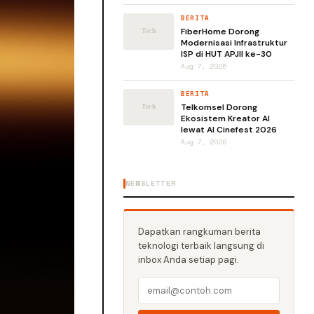
BERITA
FiberHome Dorong
Modernisasi Infrastruktur
ISP di HUT APJII ke-30
Aug 7, 2026
BERITA
Telkomsel Dorong
Ekosistem Kreator AI
lewat AI Cinefest 2026
Aug 7, 2026
NEWSLETTER
Dapatkan rangkuman berita
teknologi terbaik langsung di
inbox Anda setiap pagi.