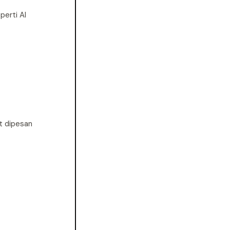
perti AI
t dipesan