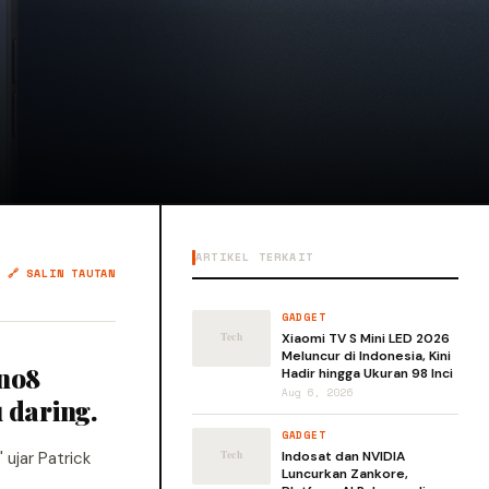
ARTIKEL TERKAIT
🔗 SALIN TAUTAN
GADGET
Xiaomi TV S Mini LED 2026
Meluncur di Indonesia, Kini
eno8
Hadir hingga Ukuran 98 Inci
Aug 6, 2026
 daring.
GADGET
ujar Patrick
Indosat dan NVIDIA
Luncurkan Zankore,