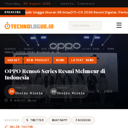
Thursday,
06 August 2026
· Jakarta, Indonesia
ia, Kini Hadir hingga Ukuran 98 Inci
DTI-CX 2026 Resmi Digelar, Perkuat Ek
BREAKING
☰
⌕
BERANDA
/
GADGET
/
NEW PRODUCT
/
NEWS
/
LATEST NEWS
/
OPPO
RENO16 SERIES RESMI MELUNCUR DI IN…
GADGET
NEW PRODUCT
NEWS
LATEST NEWS
OPPO Reno16 Series Resmi Meluncur di
Indonesia
PENULIS
EDITOR
CH
CH
Jul 3, 2026
Choiru Rizkia
Choiru Rizkia
⏱ 5 menit baca
BAGIKAN:
𝕏 TWITTER
WHATSAPP
FACEBOOK
🔗 SALIN TAUTAN