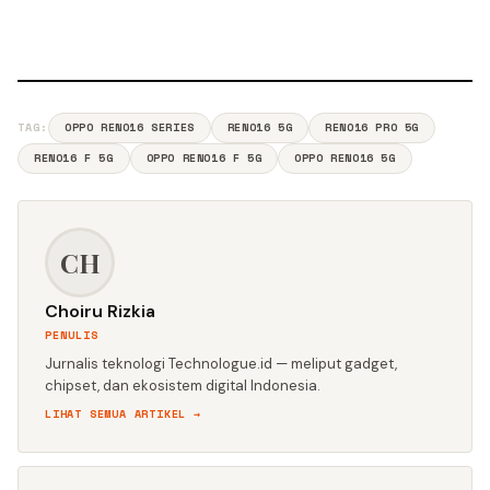
TAG:
OPPO RENO16 SERIES
RENO16 5G
RENO16 PRO 5G
RENO16 F 5G
OPPO RENO16 F 5G
OPPO RENO16 5G
CH
Choiru Rizkia
PENULIS
Jurnalis teknologi Technologue.id — meliput gadget,
chipset, dan ekosistem digital Indonesia.
LIHAT SEMUA ARTIKEL →