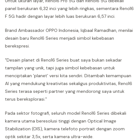
Untuk ukuran layar, Reno16 Pro 5G dan Reno16 5G dibekali
panel berukuran 6,32 inci yang lebih ringkas, sementara Reno16
F 5G hadir dengan layar lebih luas berukuran 6,57 inci.
Brand Ambassador OPPO Indonesia, Iqbaal Ramadhan, menilai
desain baru Reno16 Series menjadi simbol kebebasan
berekspresi.
"Desain planet di Reno16 Series buat saya bukan sekadar
tampilan yang unik, tapi juga simbol kebebasan untuk
menciptakan 'planet' versi kita sendiri. Ditambah kemampuan
AI yang mendukung kreativitas sekaligus produktivitas, Reno16
Series terasa seperti partner yang mendorong saya untuk
terus bereksplorasi."
Pada sektor fotografi, seluruh model Reno16 Series dibekali
kamera utama beresolusi tinggi dengan Optical Image
Stabilization (OIS), kamera telefoto portrait dengan zoom
optik sekitar 3,5x, serta kamera ultra-wide.