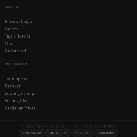
KONTEN
Review Gadget
Games
Tips & Tutorial
Oto
Cari Artikel
PERUSAHAAN
Tentang Kami
Redaksi
Lowongan Kerja
Pasang Iklan
Kebijakan Privasi
© 2026 TECHNOLOGUE.ID · HAK CIPTA DILINDUNGI
INSTAGRAM
TWITTER/X
YOUTUBE
FACEBOOK