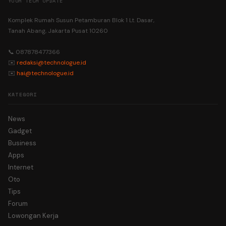
YOUR TECH UPDATE
Komplek Rumah Susun Petamburan Blok 1 Lt. Dasar,
Tanah Abang, Jakarta Pusat 10260
📞 087878477366
✉️
redaksi@technologue.id
✉️
hai@technologue.id
KATEGORI
News
Gadget
Business
Apps
Internet
Oto
Tips
Forum
Lowongan Kerja