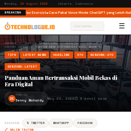
Monday,
10 August 2026
· Jakarta, Indonesia
hingga The Tao Exorcist
Cara Pakai Voice Mode ChatGPT yang Lebih Natura
BREAKING
☰
⌕
BERANDA
/
TIPS
/
LATEST NEWS
/
HEADLINE
/
OTO
/
GENZONE-OTO
/
GENZONE-LATEST
/
PANDUAN AMAN BERTRANSAKSI MOBIL BEKAS D…
TIPS
LATEST NEWS
HEADLINE
OTO
GENZONE-OTO
GENZONE-LATEST
Panduan Aman Bertransaksi Mobil Bekas di
Era Digital
PENULIS
DE
May 20, 2026
⏱ 4 menit baca
Denny Mahardy
BAGIKAN:
𝕏 TWITTER
WHATSAPP
FACEBOOK
🔗 SALIN TAUTAN