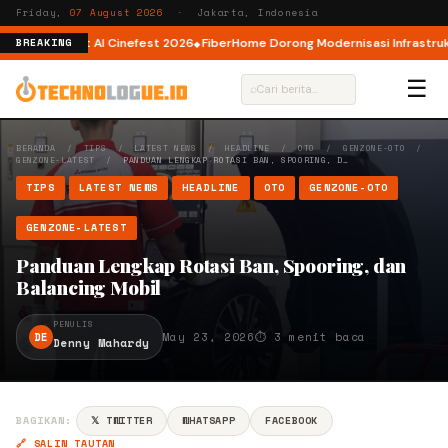
Friday,
07 August 2026
· Jakarta, Indonesia
or AI lewat AI Cinefest 2026
FiberHome Dorong Modernisasi Infrastruktur 
BREAKING
☰
⌕
BERANDA
/
TIPS
/
LATEST NEWS
/
HEADLINE
/
OTO
/
GENZONE-OTO
/
GENZONE-LATEST
/
PANDUAN LENGKAP ROTASI BAN, SPOORING, D…
TIPS
LATEST NEWS
HEADLINE
OTO
GENZONE-OTO
GENZONE-LATEST
Panduan Lengkap Rotasi Ban, Spooring, dan
Balancing Mobil
PENULIS
DE
May 23, 2026
⏱ 3 menit baca
Denny Mahardy
BAGIKAN:
𝕏 TWITTER
WHATSAPP
FACEBOOK
🔗 SALIN TAUTAN