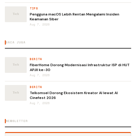
TIPS
Pengguna macOS Lebih Rentan Mengalami Insiden
Keamanan Siber
Aug 7, 2026
BACA JUGA
BERITA
FiberHome Dorong Modernisasi Infrastruktur ISP di HUT
APJII ke-30
Aug 7, 2026
BERITA
Telkomsel Dorong Ekosistem Kreator AI lewat AI
Cinefest 2026
Aug 7, 2026
NEWSLETTER