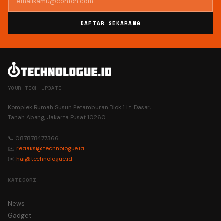
DAFTAR SEKARANG
YOUR TECH UPDATE
Komplek Rumah Susun Petamburan Blok 1 Lt. Dasar,
Tanah Abang, Jakarta Pusat 10260
📞 087878477366
✉️
redaksi@technologue.id
✉️
hai@technologue.id
KATEGORI
News
Gadget