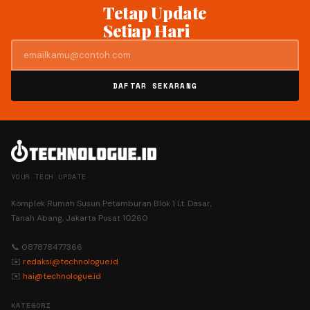
Tetap Update
Setiap Hari
DAFTAR SEKARANG
YOUR TECH UPDATE
Komplek Rumah Susun Petamburan Blok 1 Lt. Dasar,
Tanah Abang, Jakarta Pusat 10260
📞 087878477366
✉️
redaksi@technologue.id
✉️
hai@technologue.id
KATEGORI