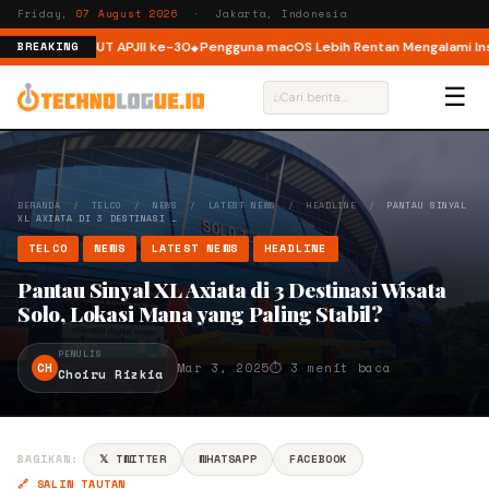
Friday,
07 August 2026
· Jakarta, Indonesia
r ISP di HUT APJII ke-30
Pengguna macOS Lebih Rentan Mengalami Insiden
BREAKING
☰
⌕
BERANDA
/
TELCO
/
NEWS
/
LATEST NEWS
/
HEADLINE
/
PANTAU SINYAL
XL AXIATA DI 3 DESTINASI …
TELCO
NEWS
LATEST NEWS
HEADLINE
Pantau Sinyal XL Axiata di 3 Destinasi Wisata
Solo, Lokasi Mana yang Paling Stabil?
PENULIS
CH
Mar 3, 2025
⏱ 3 menit baca
Choiru Rizkia
BAGIKAN:
𝕏 TWITTER
WHATSAPP
FACEBOOK
🔗 SALIN TAUTAN