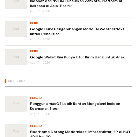
Indosat dan NVIDIA Luncurkan Zankore, Platform AI
Raksasa di Asia-Pasifik
Aug 7, 2026
NEWS
Google Buka Pengembangan Model AI WeatherNext
untuk Penelitian
Aug 7, 2026
NEWS
Google Wallet Kini Punya Fitur Kirim Uang untuk Anak
Aug 7, 2026
BACA JUGA
BERITA
Pengguna macOS Lebih Rentan Mengalami Insiden
Keamanan Siber
Aug 7, 2026
BERITA
FiberHome Dorong Modernisasi Infrastruktur ISP di HUT
APJII ke-30