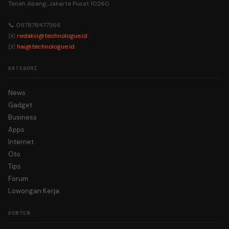
Tanah Abang, Jakarta Pusat 10260
📞 087878477366
✉️
redaksi@technologue.id
✉️
hai@technologue.id
KATEGORI
News
Gadget
Business
Apps
Internet
Oto
Tips
Forum
Lowongan Kerja
KONTEN