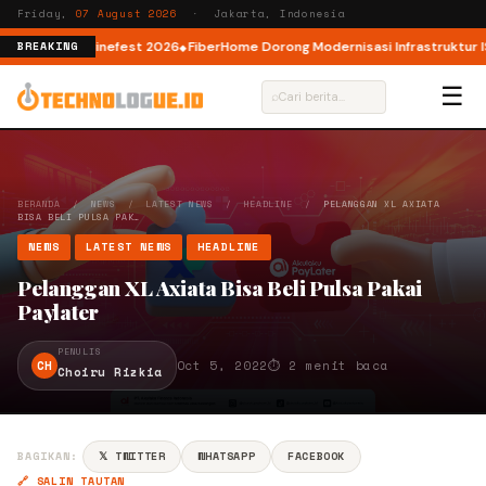
Friday,
07 August 2026
· Jakarta, Indonesia
 lewat AI Cinefest 2026
FiberHome Dorong Modernisasi Infrastruktur ISP d
BREAKING
☰
⌕
BERANDA
/
NEWS
/
LATEST NEWS
/
HEADLINE
/
PELANGGAN XL AXIATA
BISA BELI PULSA PAK…
NEWS
LATEST NEWS
HEADLINE
Pelanggan XL Axiata Bisa Beli Pulsa Pakai
Paylater
PENULIS
CH
Oct 5, 2022
⏱ 2 menit baca
Choiru Rizkia
BAGIKAN:
𝕏 TWITTER
WHATSAPP
FACEBOOK
🔗 SALIN TAUTAN