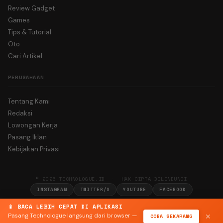
Review Gadget
Games
Tips & Tutorial
Oto
Cari Artikel
PERUSAHAAN
Tentang Kami
Redaksi
Lowongan Kerja
Pasang Iklan
Kebijakan Privasi
© 2026 TECHNOLOGUE.ID · HAK CIPTA DILINDUNGI
INSTAGRAM
TWITTER/X
YOUTUBE
FACEBOOK
📱 BACA LEBIH CEPAT DI APLIKASI
Pasang Technologue langsung dari browser —
COBA SEKARANG
✕