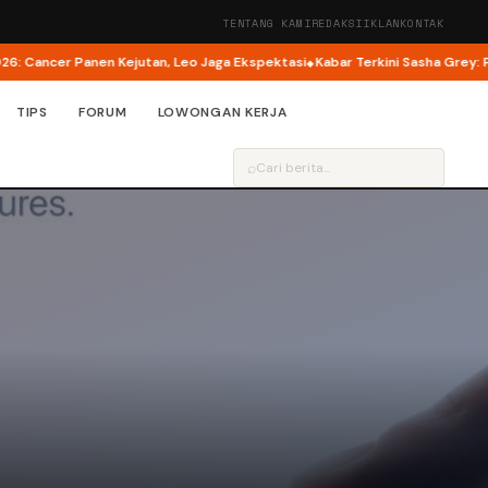
TENTANG KAMI
REDAKSI
IKLAN
KONTAK
ancer Panen Kejutan, Leo Jaga Ekspektasi
Kabar Terkini Sasha Grey: Pens
TIPS
FORUM
LOWONGAN KERJA
⌕