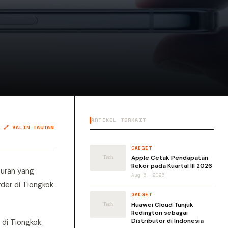
ARTIKEL TERKAIT
🔗 SALIN TAUTAN
GADGET
Apple Cetak Pendapatan
Rekor pada Kuartal III 2026
curan yang
Aug 5, 2026
der di Tiongkok
GADGET
Huawei Cloud Tunjuk
Redington sebagai
Distributor di Indonesia
di Tiongkok.