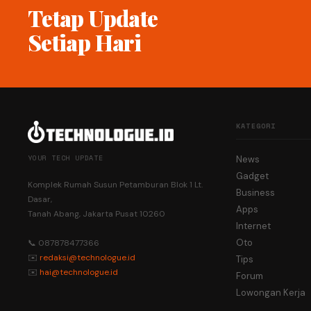
Tetap Update
Setiap Hari
KATEGORI
YOUR TECH UPDATE
News
Gadget
Komplek Rumah Susun Petamburan Blok 1 Lt.
Business
Dasar,
Apps
Tanah Abang, Jakarta Pusat 10260
Internet
Oto
📞 087878477366
✉️
redaksi@technologue.id
Tips
✉️
hai@technologue.id
Forum
Lowongan Kerja