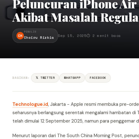
Peluncuran iPhone Air
Akibat Masalah Regula
PENULIS
CH
Sep 15, 2025
⏱ 2 menit baca
Choiru Rizkia
BAGIKAN:
𝕏 TWITTER
WHATSAPP
FACEBOOK
Technologue.id
, Jakarta - Apple resmi membuka pre-order 
seharusnya berlangsung serentak mengalami hambatan di Ti
telah dimulai 12 September 2025, namun para penggemar di
Menurut laporan dari The South China Morning Post, penunda