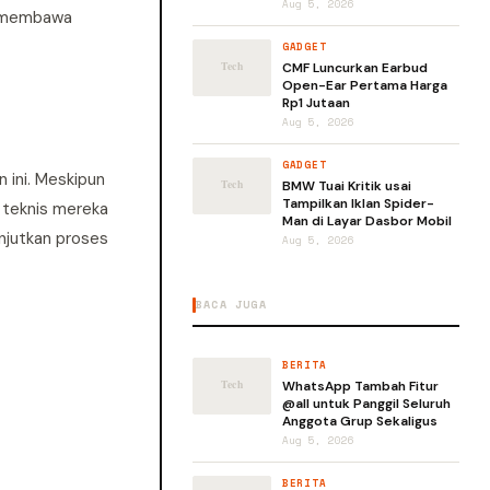
Aug 5, 2026
ni membawa
GADGET
CMF Luncurkan Earbud
Open-Ear Pertama Harga
Rp1 Jutaan
Aug 5, 2026
GADGET
 ini. Meskipun
BMW Tuai Kritik usai
Tampilkan Iklan Spider-
 teknis mereka
Man di Layar Dasbor Mobil
njutkan proses
Aug 5, 2026
BACA JUGA
BERITA
WhatsApp Tambah Fitur
@all untuk Panggil Seluruh
Anggota Grup Sekaligus
Aug 5, 2026
BERITA