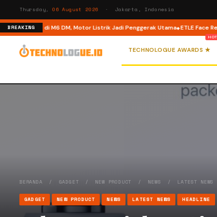
Thursday,
06 August 2026
· Jakarta, Indonesia
Dual Mode di M6 DM, Motor Listrik Jadi Penggerak Utama
ETLE Face Recogni
BREAKING
TECHNOLOGUE AWARDS ★
BERANDA
/
GADGET
/
NEW PRODUCT
/
NEWS
/
LATEST NEWS
GADGET
NEW PRODUCT
NEWS
LATEST NEWS
HEADLINE