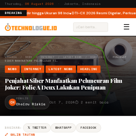
Thursday,
06 August 2026
· Jakarta, Indonesia
ia, Kini Hadir hingga Ukuran 98 Inci
DTI-CX 2026 Resmi Digelar, Perkuat Ek
BREAKING
☰
⌕
BERANDA
/
NEWS
/
INTERNET
/
LATEST NEWS
/
HEADLINE
/
PENJAHAT
SIBER MANFAATKAN PELUNCURAN FI…
NEWS
INTERNET
LATEST NEWS
HEADLINE
Penjahat Siber Manfaatkan Peluncuran Film
Joker: Folie A Deux Lakukan Penipuan
PENULIS
CH
Oct 7, 2024
⏱ 2 menit baca
Choiru Rizkia
BAGIKAN:
𝕏 TWITTER
WHATSAPP
FACEBOOK
🔗 SALIN TAUTAN