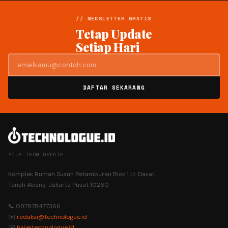
// NEWSLETTER GRATIS
Tetap Update
Setiap Hari
DAFTAR SEKARANG
YOUR TECH UPDATE
Komplek Rumah Susun Petamburan Blok 1 Lt. Dasar,
Tanah Abang, Jakarta Pusat 10260
📞 087878477366
✉️
redaksi@technologue.id
✉️
hai@technologue.id