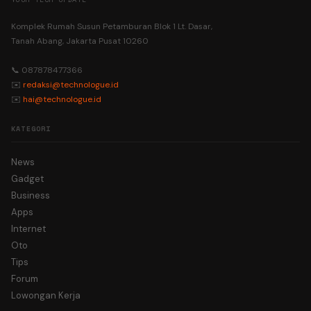
Komplek Rumah Susun Petamburan Blok 1 Lt. Dasar,
Tanah Abang, Jakarta Pusat 10260
📞 087878477366
✉️
redaksi@technologue.id
✉️
hai@technologue.id
KATEGORI
News
Gadget
Business
Apps
Internet
Oto
Tips
Forum
Lowongan Kerja