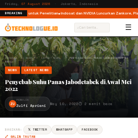
Friday,
07 August 2026
· Jakarta, Indonesia
atherNext untuk Penelitian
Indosat dan NVIDIA Luncurkan Zankore, Platfo
BREAKING
☰
⌕
BERANDA
/
NEWS
/
LATEST NEWS
/
PENYEBAB SUHU PANAS JABODETABEK DI
AWAL…
NEWS
LATEST NEWS
Penyebab Suhu Panas Jabodetabek di Awal Mei
2022
PENULIS
ZU
May 10, 2022
⏱ 2 menit baca
Zulfi Apriani
BAGIKAN:
𝕏 TWITTER
WHATSAPP
FACEBOOK
🔗 SALIN TAUTAN