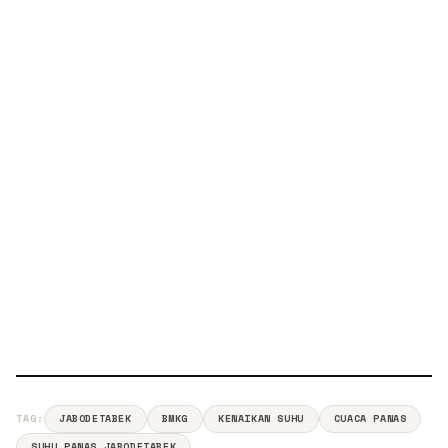
TAG:
JABODETABEK
BMKG
KENAIKAN SUHU
CUACA PANAS
SUHU PANAS JABODETABEK