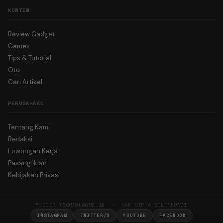
KONTEN
Review Gadget
Games
Tips & Tutorial
Oto
Cari Artikel
PERUSAHAAN
Tentang Kami
Redaksi
Lowongan Kerja
Pasang Iklan
Kebijakan Privasi
© 2026 TECHNOLOGUE.ID · HAK CIPTA DILINDUNGI
INSTAGRAM
TWITTER/X
YOUTUBE
FACEBOOK