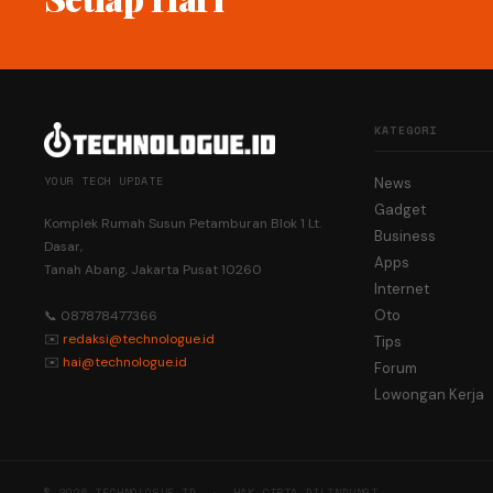
KATEGORI
YOUR TECH UPDATE
News
Gadget
Komplek Rumah Susun Petamburan Blok 1 Lt.
Business
Dasar,
Apps
Tanah Abang, Jakarta Pusat 10260
Internet
Oto
📞 087878477366
✉️
redaksi@technologue.id
Tips
✉️
hai@technologue.id
Forum
Lowongan Kerja
© 2026 TECHNOLOGUE.ID · HAK CIPTA DILINDUNGI