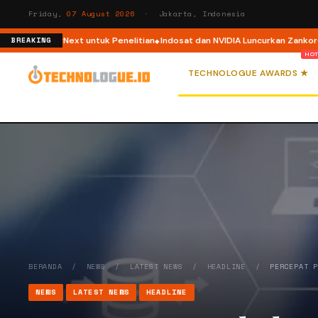
Friday,
07 August 2026
· Jakarta, Indonesia
WeatherNext untuk Penelitian
Indosat dan NVIDIA Luncurkan Zankore, Plat
BREAKING
TECHNOLOGUE AWARDS ★
BERANDA
/
NEWS
/
LATEST NEWS
/
HEADLINE
/
PERCEPAT 
NEWS
LATEST NEWS
HEADLINE