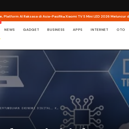
form AI Raksasa di Asia-Pasifik
Xiaomi TV S Mini LED 2026 Meluncur di Indon
NEWS
GADGET
BUSINESS
APPS
INTERNET
OTO
PERTUMBUHAN EKONOMI DIGITAL, K…