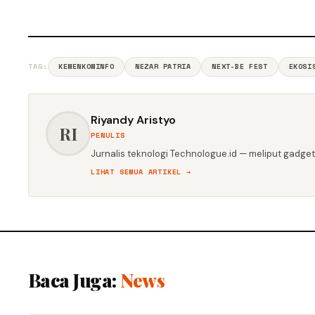
TAG:
KEMENKOMINFO
NEZAR PATRIA
NEXT-BE FEST
EKOSI
Riyandy Aristyo
RI
PENULIS
Jurnalis teknologi Technologue.id — meliput gadget,
LIHAT SEMUA ARTIKEL →
Baca Juga:
News