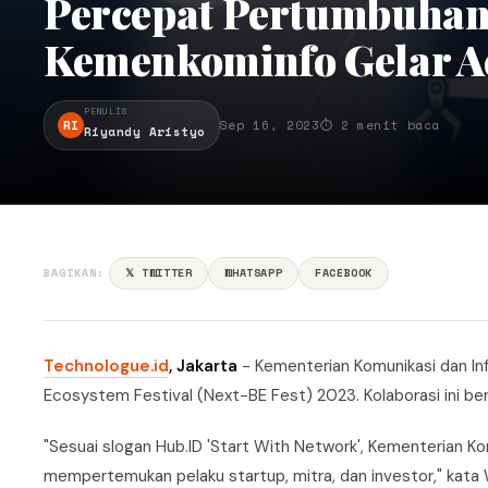
Percepat Pertumbuhan 
Kemenkominfo Gelar Ac
PENULIS
RI
Sep 16, 2023
⏱ 2 menit baca
Riyandy Aristyo
BAGIKAN:
𝕏 TWITTER
WHATSAPP
FACEBOOK
Technologue.id
, Jakarta
- Kementerian Komunikasi dan In
Ecosystem Festival (Next-BE Fest) 2023. Kolaborasi ini be
"Sesuai slogan Hub.ID 'Start With Network', Kementerian 
mempertemukan pelaku startup, mitra, dan investor," kata 