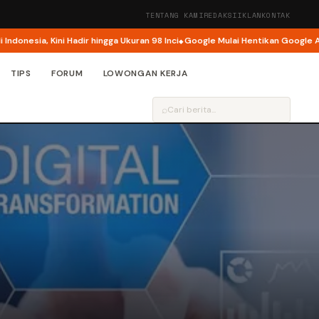
TENTANG KAMI
REDAKSI
IKLAN
KONTAK
esia, Kini Hadir hingga Ukuran 98 Inci
Google Mulai Hentikan Google Assis
TIPS
FORUM
LOWONGAN KERJA
⌕