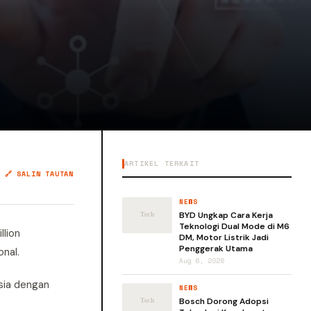
ARTIKEL TERKAIT
🔗 SALIN TAUTAN
NEWS
BYD Ungkap Cara Kerja
Teknologi Dual Mode di M6
lion
DM, Motor Listrik Jadi
Penggerak Utama
nal.
Aug 6, 2026
sia dengan
NEWS
Bosch Dorong Adopsi