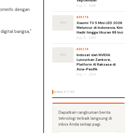
September
Aug 7, 2026
Kominfo dengan
BERITA
Xiaomi TV S Mini LED 2026
Meluncur di Indonesia, Kini
digital bangsa,"
Hadir hingga Ukuran 98 Inci
Aug 6, 2026
BERITA
Indosat dan NVIDIA
Luncurkan Zankore,
Platform AI Raksasa di
Asia-Pasifik
Aug 7, 2026
NEWSLETTER
Dapatkan rangkuman berita
teknologi terbaik langsung di
inbox Anda setiap pagi.