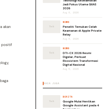
Teknologi Keselamatan
Jadi Fokus Utama GIIAS
2026
Aug 6, 2026
NEWS
ra akan
Peneliti Temukan Celah
Keamanan di Apple Private
Relay
Aug 6, 2026
 positif
NEWS
DTI-CX 2026 Resmi
Digelar, Perkuat
Ekosistem Transformasi
ology,
Digital Nasional
Aug 5, 2026
mbaga
BACA JUGA
BERITA
Google Mulai Hentikan
Google Assistant pada 4