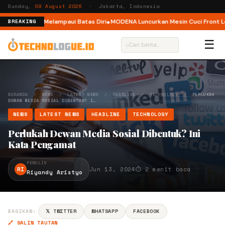
Sunday,
09 August 2026
· Jakarta, Indonesia
 Ajak Pelari Melampaui Batas Diri
MODENA Luncurkan Mesin Cuci Front Loa
BREAKING
☰
⌕
BERANDA
/
NEWS
/
LATEST NEWS
/
HEADLINE
/
TECHNOLOGY
/
PERLUKAH
DEWAN MEDIA SOSIAL DIBENTUK? I…
NEWS
LATEST NEWS
HEADLINE
TECHNOLOGY
Perlukah Dewan Media Sosial Dibentuk? Ini
Kata Pengamat
PENULIS
RI
Jun 13, 2024
⏱ 2 menit baca
Riyandy Aristyo
BAGIKAN:
𝕏 TWITTER
WHATSAPP
FACEBOOK
🔗 SALIN TAUTAN