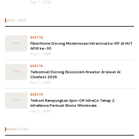
Aug 7, 2026
BACA JUGA
BERITA
FiberHome Dorong Modernisasi Infrastruktur ISP di HUT
APJII ke-30
Aug 7, 2026
BERITA
Telkomsel Dorong Ekosistem Kreator AI lewat AI
Cinefest 2026
Aug 7, 2026
BERITA
Telkom Rampungkan Spin-Off InfraCo Tahap 2,
InfraNexia Perkuat Bisnis Wholesale
Aug 8, 2026
NEWSLETTER