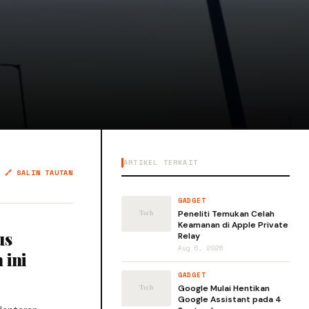
ARTIKEL TERKAIT
🔗 SALIN TAUTAN
GADGET
Peneliti Temukan Celah
Keamanan di Apple Private
us
Relay
Aug 6, 2026
 ini
GADGET
Google Mulai Hentikan
Google Assistant pada 4