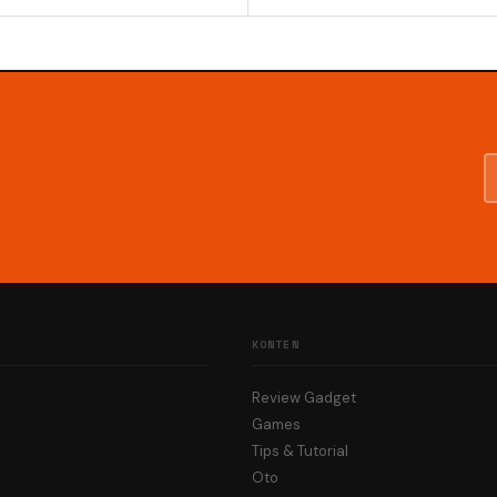
KONTEN
Review Gadget
Games
Tips & Tutorial
Oto