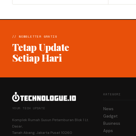
// NEWSLETTER GRATIS
Tetap Update
Setiap Hari
KATEGORI
YOUR TECH UPDATE
News
Gadget
Komplek Rumah Susun Petamburan Blok 1 Lt.
Business
Dasar,
Apps
Tanah Abang, Jakarta Pusat 10260