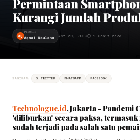
Permintaan Smartpho
Kurangi Jumlah Produ
PENULIS
AQ
Apr 20, 2020
⏱ 1 menit baca
Aqmal Maulana
BAGIKAN:
𝕏 TWITTER
WHATSAPP
FACEBOOK
Technologue.id
, Jakarta - Pandemi 
'diliburkan' secara paksa, termasuk 
sudah terjadi pada salah satu pemai