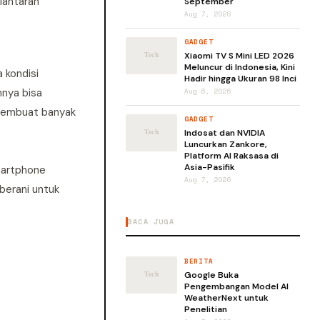
lantaran
September
Aug 7, 2026
GADGET
Xiaomi TV S Mini LED 2026
Meluncur di Indonesia, Kini
 kondisi
Hadir hingga Ukuran 98 Inci
mnya bisa
Aug 6, 2026
 membuat banyak
GADGET
Indosat dan NVIDIA
Luncurkan Zankore,
Platform AI Raksasa di
Asia-Pasifik
smartphone
Aug 7, 2026
berani untuk
BACA JUGA
BERITA
Google Buka
Pengembangan Model AI
WeatherNext untuk
Penelitian