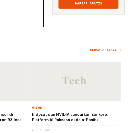
DAFTAR GRATIS
SEMUA ARTIKEL →
GADGET
ncur di
Indosat dan NVIDIA Luncurkan Zankore,
ran 98 Inci
Platform AI Raksasa di Asia-Pasifik
AUG 7, 2026