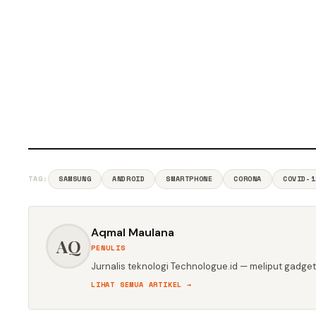
TAG:
SAMSUNG
ANDROID
SMARTPHONE
CORONA
COVID-1
Aqmal Maulana
AQ
PENULIS
Jurnalis teknologi Technologue.id — meliput gadget,
LIHAT SEMUA ARTIKEL →