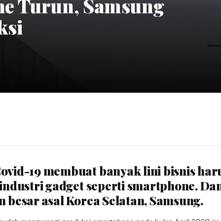
ne Turun, Samsung
ksi
Covid-19 membuat banyak lini bisnis har
industri gadget seperti smartphone. Dan
n besar asal Korea Selatan, Samsung.