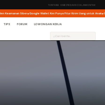
TENTANG KAMI
REDAKSI
IKLAN
KONTAK
eamanan Siber
Google Wallet Kini Punya Fitur Kirim Uang untuk Anak
Googl
TIPS
FORUM
LOWONGAN KERJA
⌕