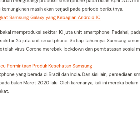
udah mengurangi produksi smartphone pada bulan April 2020 ini 
 kemungkinan masih akan terjadi pada periode berikutnya.
gkat Samsung Galaxy yang Kebagian Android 10
 bakal memproduksi sekitar 10 juta unit smartphone. Padahal, pada
sekitar 25 juta unit smartphone. Setiap tahunnya, Samsung umu
setelah virus Corona merebak, lockdown dan pembatasan sosial
icu Permintaan Produk Kesehatan Samsung
one yang berada di Brazil dan India. Dan sisi lain, persediaan 
ada bulan Maret 2020 lalu. Oleh karenanya, kali ini mereka belum 
kat.