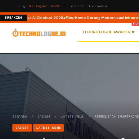
Friday,
07 August 2026
· Jakarta, Indonesia
or AI lewat AI Cinefest 2026
FiberHome Dorong Modernisasi Infrastruktur 
BREAKING
TECHNOLOGUE AWARDS ★
BERANDA
/
GADGET
/
LATEST NEWS
/
PERMINTAAN SMARTPHON
GADGET
LATEST NEWS