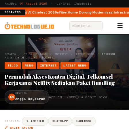
Friday,
07 August 2026
· Jakarta, Indonesia
tor AI lewat AI Cinefest 2026
FiberHome Dorong Modernisasi Infrastruktur
BREAKING
☰
⌕
BERANDA
/
TELCO
/
NEWS
/
INTERNET
/
LATEST NEWS
/
PERMUDAH
AKSES KONTEN DIGITAL, TELKOMSE…
TELCO
NEWS
INTERNET
LATEST NEWS
Permudah Akses Konten Digital, Telkomsel
Kerjasama Netflix Sediakan Paket Bundling
PENULIS
AN
Apr 19, 2022
⏱ 3 menit baca
Anggi Maysarah
BAGIKAN:
𝕏 TWITTER
WHATSAPP
FACEBOOK
🔗 SALIN TAUTAN