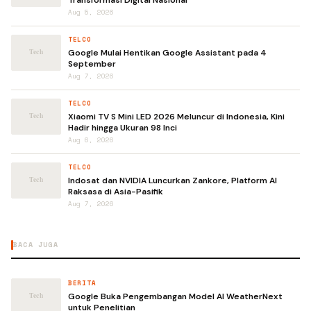
Transformasi Digital Nasional
Aug 5, 2026
TELCO
Google Mulai Hentikan Google Assistant pada 4
September
Aug 7, 2026
TELCO
Xiaomi TV S Mini LED 2026 Meluncur di Indonesia, Kini
Hadir hingga Ukuran 98 Inci
Aug 6, 2026
TELCO
Indosat dan NVIDIA Luncurkan Zankore, Platform AI
Raksasa di Asia-Pasifik
Aug 7, 2026
BACA JUGA
BERITA
Google Buka Pengembangan Model AI WeatherNext
untuk Penelitian