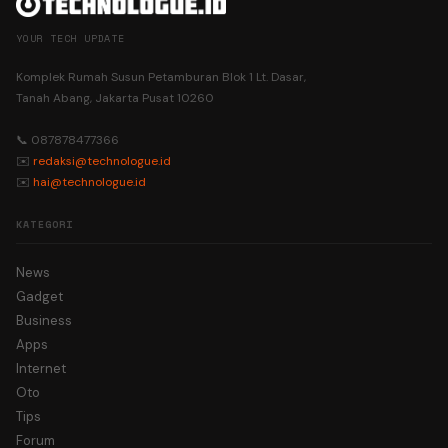
YOUR TECH UPDATE
Komplek Rumah Susun Petamburan Blok 1 Lt. Dasar,
Tanah Abang, Jakarta Pusat 10260
📞 087878477366
✉️
redaksi@technologue.id
✉️
hai@technologue.id
KATEGORI
News
Gadget
Business
Apps
Internet
Oto
Tips
Forum