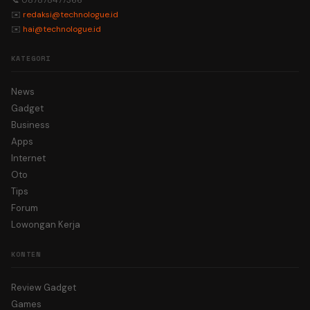
📞 087878477366
✉️
redaksi@technologue.id
✉️
hai@technologue.id
KATEGORI
News
Gadget
Business
Apps
Internet
Oto
Tips
Forum
Lowongan Kerja
KONTEN
Review Gadget
Games