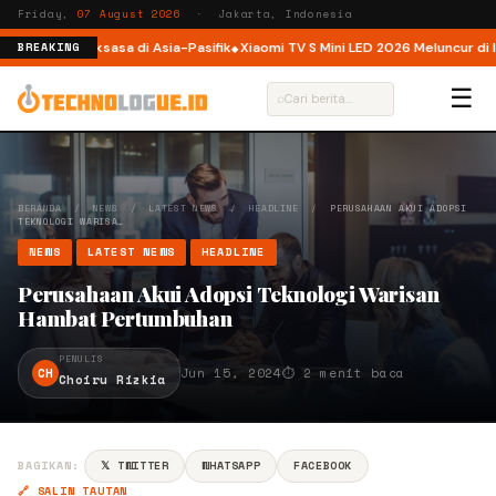
Friday,
07 August 2026
· Jakarta, Indonesia
tform AI Raksasa di Asia-Pasifik
Xiaomi TV S Mini LED 2026 Meluncur di Indon
BREAKING
☰
⌕
BERANDA
/
NEWS
/
LATEST NEWS
/
HEADLINE
/
PERUSAHAAN AKUI ADOPSI
TEKNOLOGI WARISA…
NEWS
LATEST NEWS
HEADLINE
Perusahaan Akui Adopsi Teknologi Warisan
Hambat Pertumbuhan
PENULIS
CH
Jun 15, 2024
⏱ 2 menit baca
Choiru Rizkia
BAGIKAN:
𝕏 TWITTER
WHATSAPP
FACEBOOK
🔗 SALIN TAUTAN