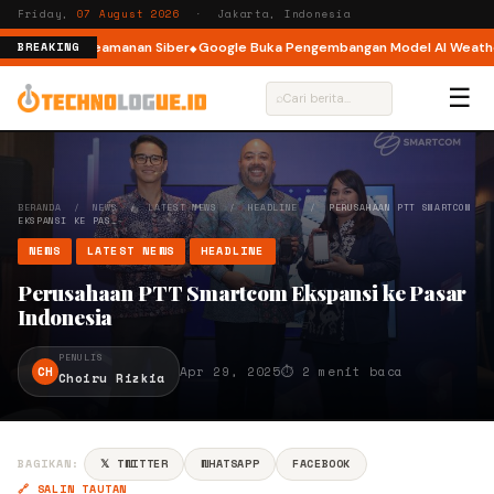
Friday,
07 August 2026
· Jakarta, Indonesia
i Insiden Keamanan Siber
Google Buka Pengembangan Model AI WeatherNe
BREAKING
☰
⌕
BERANDA
/
NEWS
/
LATEST NEWS
/
HEADLINE
/
PERUSAHAAN PTT SMARTCOM
EKSPANSI KE PAS…
NEWS
LATEST NEWS
HEADLINE
Perusahaan PTT Smartcom Ekspansi ke Pasar
Indonesia
PENULIS
CH
Apr 29, 2025
⏱ 2 menit baca
Choiru Rizkia
BAGIKAN:
𝕏 TWITTER
WHATSAPP
FACEBOOK
🔗 SALIN TAUTAN