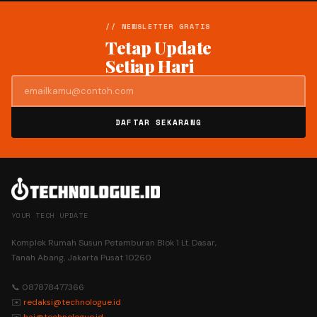
// NEWSLETTER GRATIS
Tetap Update
Setiap Hari
DAFTAR SEKARANG
YOUR TECH UPDATE
Komplek Rumah Susun Petamburan Blok 1 Lt. Dasar,
Tanah Abang, Jakarta Pusat 10260
📞 087878477366
✉️
redaksi@technologue.id