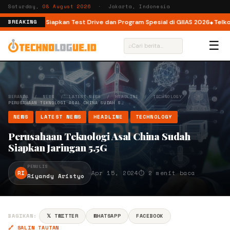
Saturday,
08 August 2026
· Jakarta, Indonesia
zone
LEPAS Siapkan Test Drive dan Program Spesial di GIIAS 2026
Telkom 
BREAKING
☰
⌕
BERANDA
/
NEWS
/
LATEST NEWS
/
HEADLINE
/
TECHNOLOGY
/
PERUSAHAAN TEKNOLOGI ASAL CHINA SUDAH S…
NEWS
LATEST NEWS
HEADLINE
TECHNOLOGY
Perusahaan Teknologi Asal China Sudah
Siapkan Jaringan 5.5G
PENULIS
RI
Apr 15, 2024
⏱ 2 menit baca
Riyandy Aristyo
BAGIKAN:
𝕏 TWITTER
WHATSAPP
FACEBOOK
🔗 SALIN TAUTAN