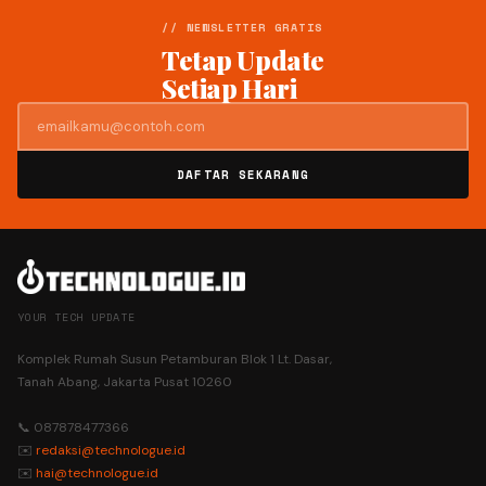
// NEWSLETTER GRATIS
Tetap Update
Setiap Hari
DAFTAR SEKARANG
YOUR TECH UPDATE
Komplek Rumah Susun Petamburan Blok 1 Lt. Dasar,
Tanah Abang, Jakarta Pusat 10260
📞 087878477366
✉️
redaksi@technologue.id
✉️
hai@technologue.id