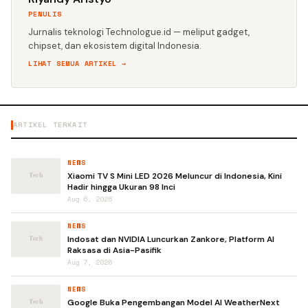
PENULIS
Jurnalis teknologi Technologue.id — meliput gadget,
chipset, dan ekosistem digital Indonesia.
LIHAT SEMUA ARTIKEL →
ARTIKEL TERKAIT
NEWS
Xiaomi TV S Mini LED 2026 Meluncur di Indonesia, Kini
Hadir hingga Ukuran 98 Inci
Aug 6, 2026
NEWS
Indosat dan NVIDIA Luncurkan Zankore, Platform AI
Raksasa di Asia-Pasifik
Aug 7, 2026
NEWS
Google Buka Pengembangan Model AI WeatherNext