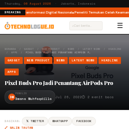
Thursday,
06 August 2026
· Jakarta, Indonesia
kosistem Transformasi Digital Nasional
Peneliti Temukan Celah Keamanan d
BREAKING
☰
⌕
BERANDA
/
GADGET
/
NEW PRODUCT
/
NEWS
/
LATEST NEWS
/
HEADLINE
/
APPS
/
PIXEL BUDS PRO JADI PENANTANG AIRPODS P…
GADGET
NEW PRODUCT
NEWS
LATEST NEWS
HEADLINE
APPS
Pixel Buds Pro Jadi Penantang AirPods Pro
PENULIS
DW
Jul 26, 2022
⏱ 2 menit baca
Dwana Muhfaqdilla
BAGIKAN:
𝕏 TWITTER
WHATSAPP
FACEBOOK
🔗 SALIN TAUTAN