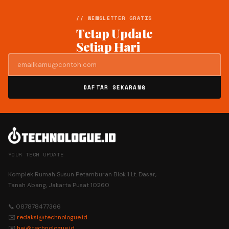
// NEWSLETTER GRATIS
Tetap Update
Setiap Hari
DAFTAR SEKARANG
YOUR TECH UPDATE
Komplek Rumah Susun Petamburan Blok 1 Lt. Dasar,
Tanah Abang, Jakarta Pusat 10260
📞 087878477366
✉️
redaksi@technologue.id
✉️
hai@technologue.id