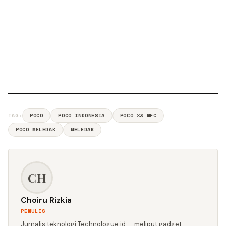
TAG:
POCO
POCO INDONESIA
POCO X3 NFC
POCO MELEDAK
MELEDAK
CH
Choiru Rizkia
PENULIS
Jurnalis teknologi Technologue.id — meliput gadget,