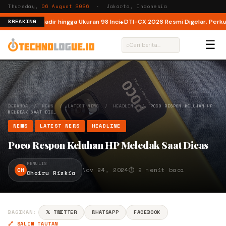
Thursday,
06 August 2026
· Jakarta, Indonesia
esia, Kini Hadir hingga Ukuran 98 Inci
DTI-CX 2026 Resmi Digelar, Perkuat 
BREAKING
☰
⌕
BERANDA
/
NEWS
/
LATEST NEWS
/
HEADLINE
/
POCO RESPON KELUHAN HP
MELEDAK SAAT DIC…
NEWS
LATEST NEWS
HEADLINE
Poco Respon Keluhan HP Meledak Saat Dicas
PENULIS
CH
Nov 24, 2024
⏱ 2 menit baca
Choiru Rizkia
BAGIKAN:
𝕏 TWITTER
WHATSAPP
FACEBOOK
🔗 SALIN TAUTAN