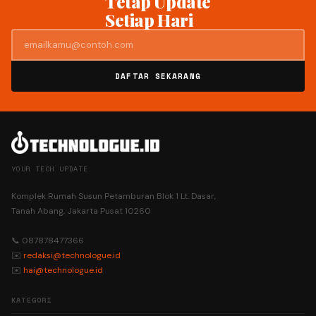
Tetap Update
Setiap Hari
DAFTAR SEKARANG
YOUR TECH UPDATE
Komplek Rumah Susun Petamburan Blok 1 Lt. Dasar,
Tanah Abang, Jakarta Pusat 10260
📞 087878477366
✉️
redaksi@technologue.id
✉️
hai@technologue.id
KATEGORI