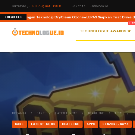
Saturday,
08 August 2026
· Jakarta, Indonesia
Load dengan Teknologi DryClean Ozone
LEPAS Siapkan Test Drive dan Prog
BREAKING
TECHNOLOGUE AWARDS ★
BERANDA
/
GAME
/
LATEST NEWS
/
HEADLINE
/
APPS
/
GAME
LATEST NEWS
HEADLINE
APPS
GENZONE-GAYA