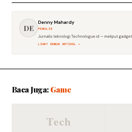
Denny Mahardy
DE
PENULIS
Jurnalis teknologi Technologue.id — meliput gadget,
LIHAT SEMUA ARTIKEL →
Baca Juga:
Game