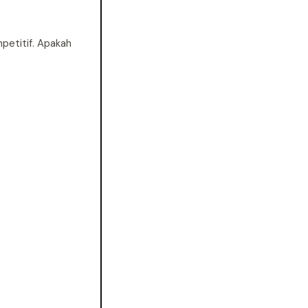
petitif. Apakah