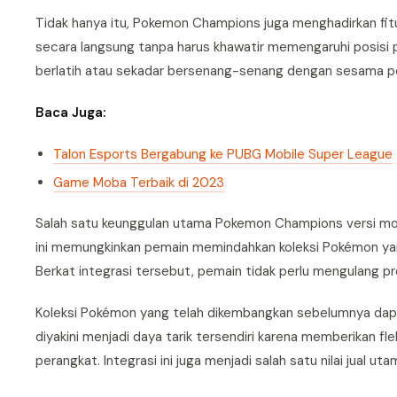
Tidak hanya itu, Pokemon Champions juga menghadirkan fit
secara langsung tanpa harus khawatir memengaruhi posisi p
berlatih atau sekadar bersenang-senang dengan sesama 
Baca Juga:
Talon Esports Bergabung ke PUBG Mobile Super League
Game Moba Terbaik di 2023
Salah satu keunggulan utama Pokemon Champions versi mob
ini memungkinkan pemain memindahkan koleksi Pokémon yang
Berkat integrasi tersebut, pemain tidak perlu mengulang p
Koleksi Pokémon yang telah dikembangkan sebelumnya dapat l
diyakini menjadi daya tarik tersendiri karena memberikan fle
perangkat. Integrasi ini juga menjadi salah satu nilai jua