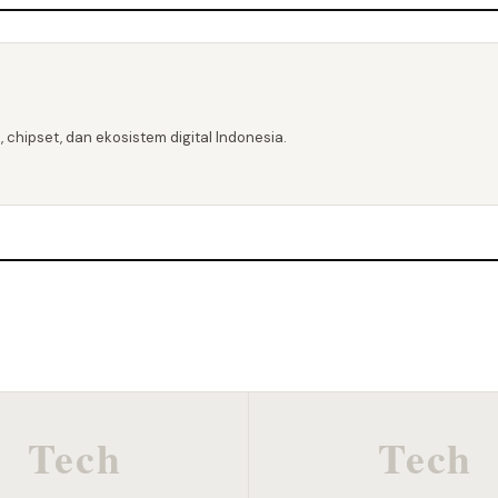
 chipset, dan ekosistem digital Indonesia.