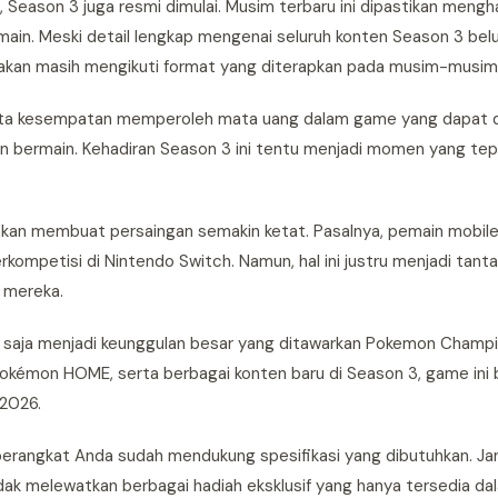
ason 3 juga resmi dimulai. Musim terbaru ini dipastikan mengh
emain. Meski detail lengkap mengenai seluruh konten Season 3 b
rakan masih mengikuti format yang diterapkan pada musim-musi
 serta kesempatan memperoleh mata uang dalam game yang dapat 
 bermain. Kehadiran Season 3 ini tentu menjadi momen yang tep
kan membuat persaingan semakin ketat. Pasalnya, pemain mobile 
kompetisi di Nintendo Switch. Namun, hal ini justru menjadi tant
 mereka.
 saja menjadi keunggulan besar yang ditawarkan Pokemon Champi
okémon HOME, serta berbagai konten baru di Season 3, game ini 
 2026.
perangkat Anda sudah mendukung spesifikasi yang dibutuhkan. Ja
dak melewatkan berbagai hadiah eksklusif yang hanya tersedia d