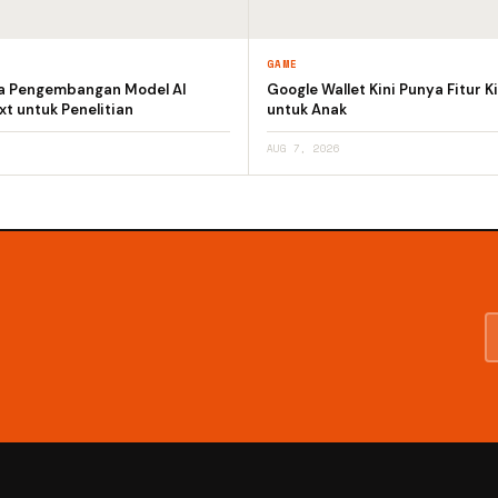
GAME
a Pengembangan Model AI
Google Wallet Kini Punya Fitur K
t untuk Penelitian
untuk Anak
AUG 7, 2026