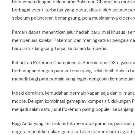
Bersamaan dengan peluncuran Pokemon Champions mobile, Se
berbagai event terbatas yang dapat diikuti oleh seluruh p
sebelum peluncuran berlangsung, pola musimannya diperki
Pemain dapat menantikan jalur hadiah baru, misi khusus,
memperluas koleksi Pokémon dan meningkatkan pengalaman
baru untuk langsung terjun ke dalam kompetisi.
Kehadiran Pokemon Champions di Android dan iOS diyakini a
berhadapan dengan para veteran yang telah lebih dahulu ber
menarik bagi para pemain yang ingin mengasah kemampuan
Meski demikian, kemudahan bermain kapan saja dan di mana
mobile. Dengan kombinasi gameplay kompetitif, dukungan P
menjadi salah satu judul Pokémon paling populer sepanjang
Bagi Anda yang tertarik untuk mencoba game ini, pastikan 
segera masuk ke dalam game setelah server dibuka agar ti