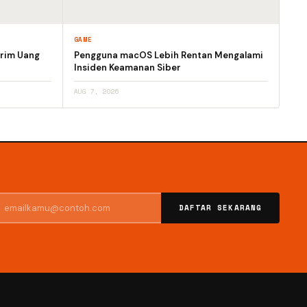
GAME
irim Uang
Pengguna macOS Lebih Rentan Mengalami
Insiden Keamanan Siber
AUG 7, 2026
DAFTAR SEKARANG