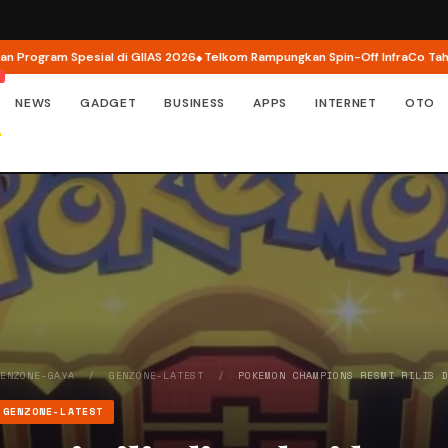
ram Spesial di GIIAS 2026
Telkom Rampungkan Spin-Off InfraCo Tahap 2, In
NEWS
GADGET
BUSINESS
APPS
INTERNET
OTO
GENZONE-GAYA
/
GENZONE-LATEST
/
POKEMON CHAMPIONS RESMI RILIS 
GENZONE-LATEST