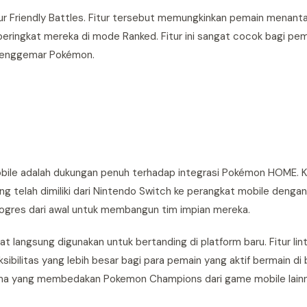
ur Friendly Battles. Fitur tersebut memungkinkan pemain menan
eringkat mereka di mode Ranked. Fitur ini sangat cocok bagi pem
penggemar Pokémon.
ile adalah dukungan penuh terhadap integrasi Pokémon HOME. Ke
 telah dimiliki dari Nintendo Switch ke perangkat mobile dengan
rogres dari awal untuk membangun tim impian mereka.
angsung digunakan untuk bertanding di platform baru. Fitur linta
ksibilitas yang lebih besar bagi para pemain yang aktif bermain di
l utama yang membedakan Pokemon Champions dari game mobile lain