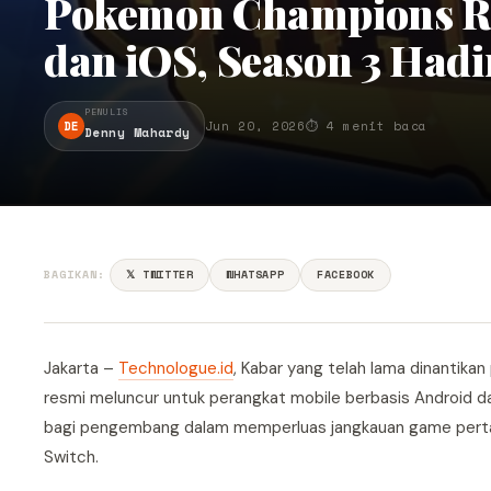
Pokemon Champions Res
dan iOS, Season 3 Hadi
PENULIS
DE
Jun 20, 2026
⏱ 4 menit baca
Denny Mahardy
BAGIKAN:
𝕏 TWITTER
WHATSAPP
FACEBOOK
Jakarta –
Technologue.id
, Kabar yang telah lama dinantik
resmi meluncur untuk perangkat mobile berbasis Android da
bagi pengembang dalam memperluas jangkauan game pertar
Switch.