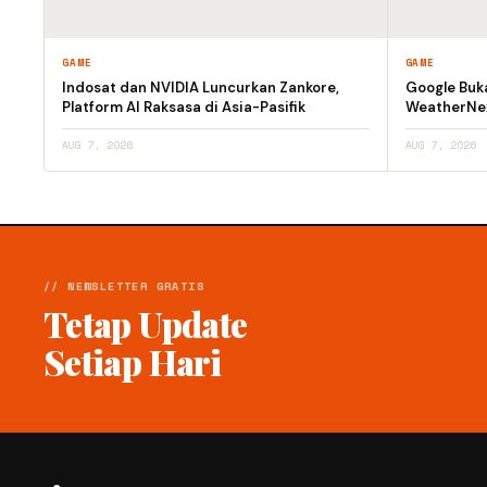
GAME
GAME
Indosat dan NVIDIA Luncurkan Zankore,
Google Buk
Platform AI Raksasa di Asia-Pasifik
WeatherNex
AUG 7, 2026
AUG 7, 2026
// NEWSLETTER GRATIS
Tetap Update
Setiap Hari