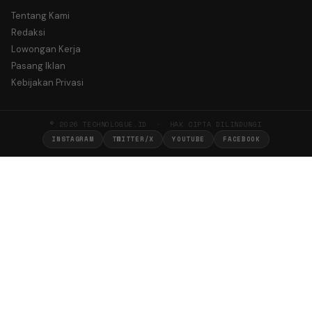
Tentang Kami
Redaksi
Lowongan Kerja
Pasang Iklan
Kebijakan Privasi
© 2026 TECHNOLOGUE.ID · HAK CIPTA DILINDUNGI
INSTAGRAM
TWITTER/X
YOUTUBE
FACEBOOK