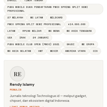
BRASIL
TIMUR TENGAH
PUBG MOBILE BUKA PENDAFTARAN PMCO SPRING SPLIT SEMI
PROFESIONAL
27 WILAYAH
WC LATAM
WILDCARD
PMCO SPRING SPLIT SEMI PROFESIONAL
$14.000.000
LATAM
RP198 MILIAR
WC MENA
WC ASIA TENGGARA
UEA
IRAK
24 JANUARI
PUBG MOBILE CLUB OPEN (PMCO) 2021
SAUDI
WC EROPA
WC ASIA SELATAN
HMT
MESIR
AMERIKA UTARA
CIS
RE
Rendy Islamy
PENULIS
Jurnalis teknologi Technologue.id — meliput gadget,
chipset, dan ekosistem digital Indonesia.
LIHAT SEMUA ARTIKEL →