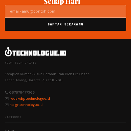
Setiap Hari
DAFTAR SEKARANG
YOUR TECH UPDATE
Komplek Rumah Susun Petamburan Blok 1 Lt. Dasar,
Tanah Abang, Jakarta Pusat 10260
📞 087878477366
✉️
redaksi@technologue.id
✉️
hai@technologue.id
KATEGORI