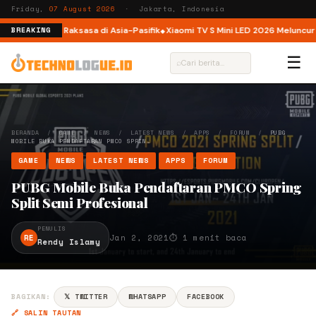
Friday,
07 August 2026
· Jakarta, Indonesia
latform AI Raksasa di Asia-Pasifik
Xiaomi TV S Mini LED 2026 Meluncur di In
BREAKING
☰
⌕
BERANDA
/
GAME
/
NEWS
/
LATEST NEWS
/
APPS
/
FORUM
/
PUBG
MOBILE BUKA PENDAFTARAN PMCO SPRIN…
GAME
NEWS
LATEST NEWS
APPS
FORUM
PUBG Mobile Buka Pendaftaran PMCO Spring
Split Semi Profesional
PENULIS
RE
Jan 2, 2021
⏱ 1 menit baca
Rendy Islamy
BAGIKAN:
𝕏 TWITTER
WHATSAPP
FACEBOOK
🔗 SALIN TAUTAN