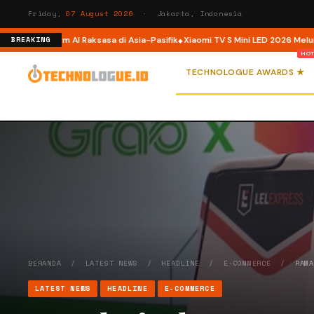
Friday,
07 August 2026
· Jakarta, Indonesia
 Platform AI Raksasa di Asia-Pasifik
Xiaomi TV S Mini LED 2026 Meluncur di 
BREAKING
TECHNOLOGUE AWARDS ★
BERANDA
/
LATEST NEWS
/
HEADLINE
/
E-COMMERCE
/
RAM
LATEST NEWS
HEADLINE
E-COMMERCE