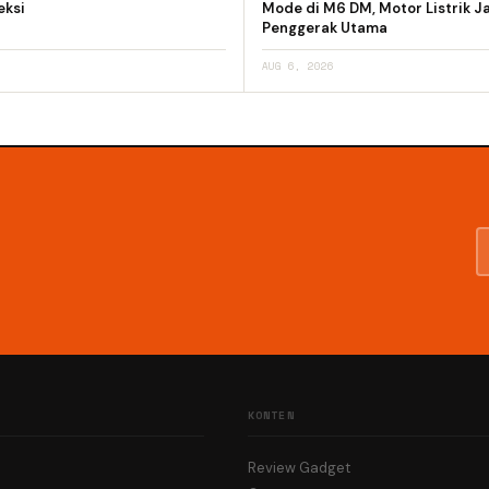
eksi
Mode di M6 DM, Motor Listrik J
Penggerak Utama
AUG 6, 2026
KONTEN
Review Gadget