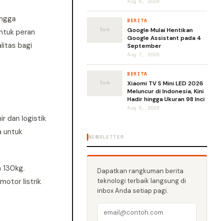
Aug 6, 2026
ingga
BERITA
Google Mulai Hentikan
ntuk peran
Google Assistant pada 4
litas bagi
September
Aug 7, 2026
BERITA
Xiaomi TV S Mini LED 2026
Meluncur di Indonesia, Kini
Hadir hingga Ukuran 98 Inci
Aug 6, 2026
 dan logistik
 untuk
NEWSLETTER
 130kg.
Dapatkan rangkuman berita
otor listrik
teknologi terbaik langsung di
inbox Anda setiap pagi.