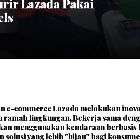
rir Lazada Pakai
els
aan e-commerce Lazada melakukan inova
ih ramah lingkungan. Bekerja sama den
kan menggunakan kendaraan berbasis li
olusi yang lebih "hijau" bagi konsume