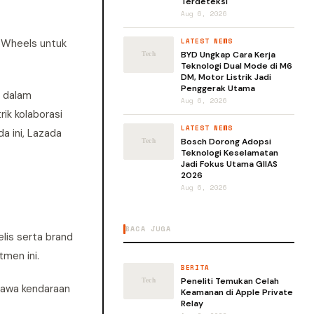
Terdeteksi
Aug 6, 2026
bWheels untuk
LATEST NEWS
BYD Ungkap Cara Kerja
Teknologi Dual Mode di M6
DM, Motor Listrik Jadi
Penggerak Utama
i dalam
Aug 6, 2026
ik kolaborasi
LATEST NEWS
a ini, Lazada
Bosch Dorong Adopsi
Teknologi Keselamatan
Jadi Fokus Utama GIIAS
2026
Aug 6, 2026
BACA JUGA
elis serta brand
men ini.
BERITA
Peneliti Temukan Celah
bawa kendaraan
Keamanan di Apple Private
Relay