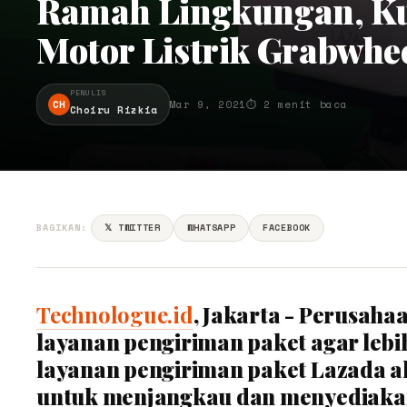
Ramah Lingkungan, Ku
Motor Listrik Grabwhe
PENULIS
CH
Mar 9, 2021
⏱ 2 menit baca
Choiru Rizkia
BAGIKAN:
𝕏 TWITTER
WHATSAPP
FACEBOOK
Technologue.id
, Jakarta - Perusah
layanan pengiriman paket agar leb
layanan pengiriman paket Lazada a
untuk menjangkau dan menyediakan s