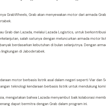
aannya GrabWheels, Grab akan menyewakan motor dari armada Gra
etabek.
au Grab dan Lazada, melalui Lazada Logistics, untuk berkontribus
rkelanjutan, salah satunya dengan meluncurkan armada motor listr
banyak berdasarkan kebutuhan di bulan selanjutnya. Dengan armad
 lingkungan di Jabodetabek.
raan motor berbasis listrik asal dalam negeri seperti Viar dan S
ngan teknologi kendaraan berbasis listrik untuk mendukung komit
donesia, mengatakan bahwa Lazada menyambut baik kolaborasi mem
senang dapat bermitra dengan Grab dalam program ini.