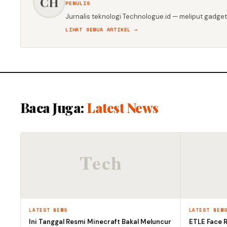
CH
PENULIS
Jurnalis teknologi Technologue.id — meliput gadget,
LIHAT SEMUA ARTIKEL →
Baca Juga:
Latest News
LATEST NEWS
LATEST NEW
Ini Tanggal Resmi Minecraft Bakal Meluncur
ETLE Face R