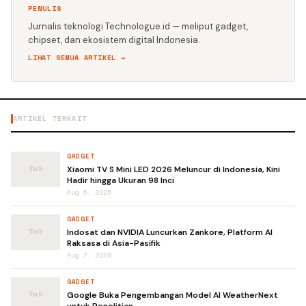
PENULIS
Jurnalis teknologi Technologue.id — meliput gadget,
chipset, dan ekosistem digital Indonesia.
LIHAT SEMUA ARTIKEL →
ARTIKEL TERKAIT
GADGET
Xiaomi TV S Mini LED 2026 Meluncur di Indonesia, Kini
Hadir hingga Ukuran 98 Inci
Aug 6, 2026
GADGET
Indosat dan NVIDIA Luncurkan Zankore, Platform AI
Raksasa di Asia-Pasifik
Aug 7, 2026
GADGET
Google Buka Pengembangan Model AI WeatherNext