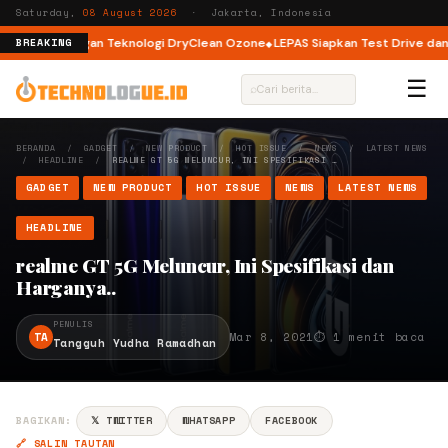
Saturday,
08 August 2026
· Jakarta, Indonesia
t Load dengan Teknologi DryClean Ozone
LEPAS Siapkan Test Drive dan Pr
BREAKING
☰
⌕
BERANDA
/
GADGET
/
NEW PRODUCT
/
HOT ISSUE
/
NEWS
/
LATEST NEWS
/
HEADLINE
/
REALME GT 5G MELUNCUR, INI SPESIFIKASI …
GADGET
NEW PRODUCT
HOT ISSUE
NEWS
LATEST NEWS
HEADLINE
realme GT 5G Meluncur, Ini Spesifikasi dan
Harganya..
PENULIS
TA
Mar 8, 2021
⏱ 1 menit baca
Tangguh Yudha Ramadhan
BAGIKAN:
𝕏 TWITTER
WHATSAPP
FACEBOOK
🔗 SALIN TAUTAN