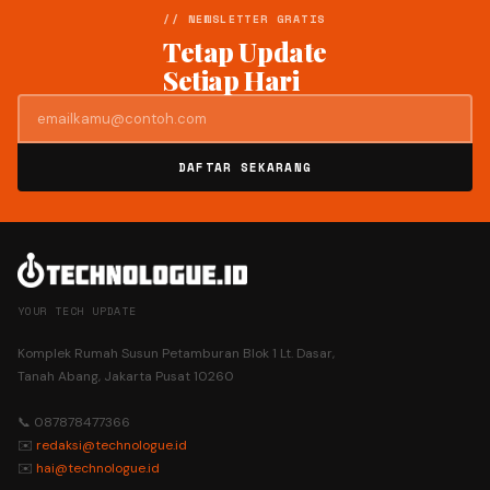
// NEWSLETTER GRATIS
Tetap Update
Setiap Hari
DAFTAR SEKARANG
YOUR TECH UPDATE
Komplek Rumah Susun Petamburan Blok 1 Lt. Dasar,
Tanah Abang, Jakarta Pusat 10260
📞 087878477366
✉️
redaksi@technologue.id
✉️
hai@technologue.id