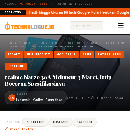
Friday,
07 August 2026
· Jakarta, Indonesia
ndonesia, Kini Hadir hingga Ukuran 98 Inci
Google Mulai Hentikan Google A
BREAKING
☰
⌕
BERANDA
/
GADGET
/
NEW PRODUCT
/
HOT ISSUE
/
NEWS
/
LATEST NEWS
/
HEADLINE
/
REALME NARZO 30A MELUNCUR 3 MARET, INTI…
GADGET
NEW PRODUCT
HOT ISSUE
NEWS
LATEST NEWS
HEADLINE
realme Narzo 30A Meluncur 3 Maret, Intip
Bocoran Spesifikasinya
PENULIS
TA
Mar 1, 2021
⏱ 1 menit baca
Tangguh Yudha Ramadhan
BAGIKAN:
𝕏 TWITTER
WHATSAPP
FACEBOOK
🔗 SALIN TAUTAN