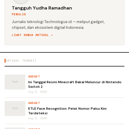
Tangguh Yudha Ramadhan
PENULIS
Jurnalis teknologi Technologue.id — meliput gadget,
chipset, dan ekosistem digital Indonesia.
LIHAT SEMUA ARTIKEL →
ARTIKEL TERKAIT
GADGET
Ini Tanggal Resmi Minecraft Bakal Meluncur di Nintendo
Switch 2
Aug 6, 2026
GADGET
ETLE Face Recognition: Pelat Nomor Palsu Kini
Terdeteksi
Aug 6, 2026