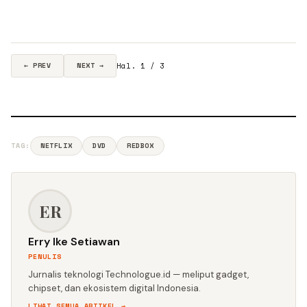
Hal. 1 / 3
← PREV
NEXT →
TAG:
NETFLIX
DVD
REDBOX
ER
Erry Ike Setiawan
PENULIS
Jurnalis teknologi Technologue.id — meliput gadget,
chipset, dan ekosistem digital Indonesia.
LIHAT SEMUA ARTIKEL →