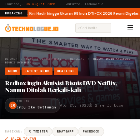
Thursday,
06 August 2026
· Jakarta, Indonesia
 Indonesia, Kini Hadir hingga Ukuran 98 Inci
DTI-CX 2026 Resmi Digelar, Pe
BREAKING
☰
⌕
BERANDA
/
NEWS
/
LATEST NEWS
/
HEADLINE
/
REDBOX INGIN AKUISISI
BISNIS DVD NETFLI…
NEWS
LATEST NEWS
HEADLINE
Redbox ingin Akuisisi Bisnis DVD Netflix,
Namun Ditolak Berkali-kali
PENULIS
ER
Apr 25, 2023
⏱ 2 menit baca
Erry Ike Setiawan
BAGIKAN:
𝕏 TWITTER
WHATSAPP
FACEBOOK
🔗 SALIN TAUTAN