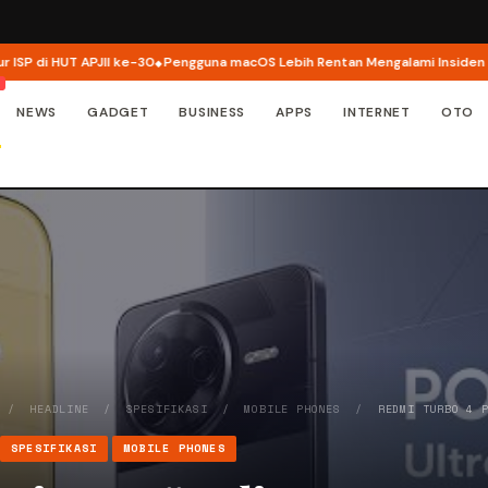
JII ke-30
Pengguna macOS Lebih Rentan Mengalami Insiden Keamanan Sibe
NEWS
GADGET
BUSINESS
APPS
INTERNET
OTO
/
HEADLINE
/
SPESIFIKASI
/
MOBILE PHONES
/
REDMI TURBO 4 
SPESIFIKASI
MOBILE PHONES