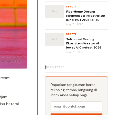
BERITA
FiberHome Dorong
Modernisasi Infrastruktur
ISP di HUT APJII ke-30
Aug 7, 2026
BERITA
Telkomsel Dorong
Ekosistem Kreator AI
lewat AI Cinefest 2026
Aug 7, 2026
NEWSLETTER
l resmi
Dapatkan rangkuman berita
teknologi terbaik langsung di
inbox Anda setiap pagi.
tajam
lus
baterai