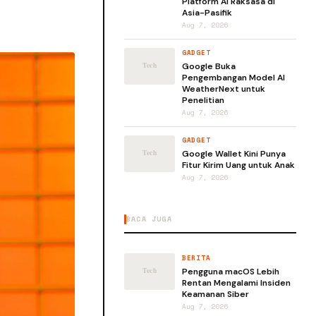
Platform AI Raksasa di
Asia-Pasifik
Aug 7, 2026
GADGET
Google Buka
Pengembangan Model AI
WeatherNext untuk
Penelitian
Aug 7, 2026
GADGET
Google Wallet Kini Punya
Fitur Kirim Uang untuk Anak
Aug 7, 2026
BACA JUGA
BERITA
Pengguna macOS Lebih
Rentan Mengalami Insiden
Keamanan Siber
Aug 7, 2026