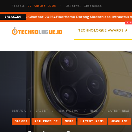
Friday,
07 August 2026
· Jakarta, Indonesia
I Cinefest 2026
FiberHome Dorong Modernisasi Infrastruktur ISP di HUT AP
BREAKING
TECHNOLOGUE AWARDS ★
BERANDA
/
GADGET
/
NEW PRODUCT
/
NEWS
/
LATEST NEWS
GADGET
NEW PRODUCT
NEWS
LATEST NEWS
HEADLINE