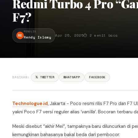
Redmi Turbo 4 Pro “Ga
F7?
PENULIS
RE
Apr 25, 2025
⏱ 2 menit baca
Rendy Islamy
BAGIKAN:
𝕏 TWITTER
WHATSAPP
FACEBOOK
Technologue.id
, Jakarta - Poco resmi rilis F7 Pro dan F7 
yakni Poco F7 versi reguler alias ‘
vanilla
’. Bocoran terbaru d
Meski disebut “akhir Mei”, tampaknya baru diluncurkan di 
kemungkinan bahasanya bakal beda dari pembocor.