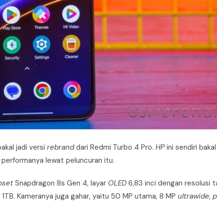
akal jadi versi
rebrand
dari Redmi Turbo 4 Pro.
HP
ini sendiri baka
lu performanya lewat peluncuran itu.
pset
Snapdragon 8s Gen 4, layar
OLED
6,83 inci dengan resolusi 
1TB. Kameranya juga gahar, yaitu 50 MP utama, 8 MP
ultrawide
,
p