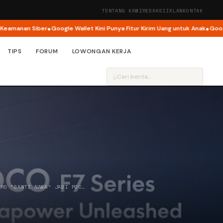
TENTANG KAMI
REDAKSI
IKLAN
KONTAK
r
Google Wallet Kini Punya Fitur Kirim Uang untuk Anak
Google Buka Penge
TIPS
FORUM
LOWONGAN KERJA
⌕
PRO “GANTI NAMA” JADI POC…