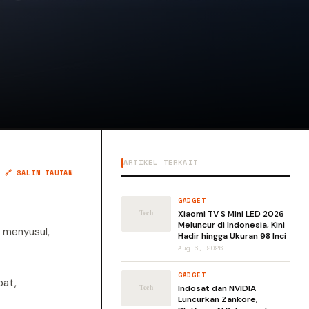
ARTIKEL TERKAIT
🔗 SALIN TAUTAN
GADGET
Xiaomi TV S Mini LED 2026
Meluncur di Indonesia, Kini
p menyusul,
Hadir hingga Ukuran 98 Inci
Aug 6, 2026
GADGET
pat,
Indosat dan NVIDIA
Luncurkan Zankore,