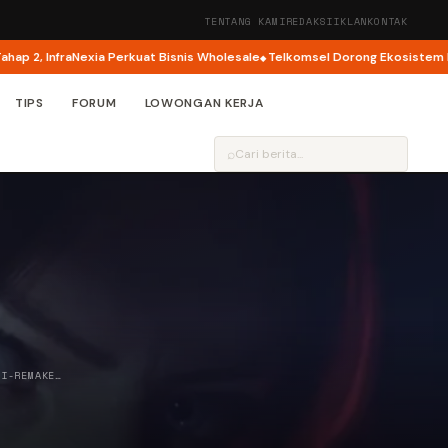
TENTANG KAMI
REDAKSI
IKLAN
KONTAK
nfraNexia Perkuat Bisnis Wholesale
Telkomsel Dorong Ekosistem Kreator A
TIPS
FORUM
LOWONGAN KERJA
⌕
DI-REMAKE…