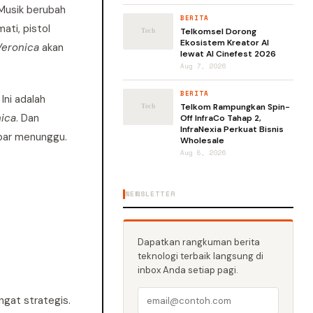
 Musik berubah
BERITA
ti, pistol
Telkomsel Dorong
Ekosistem Kreator AI
 Veronica
akan
lewat AI Cinefest 2026
Aug 7, 2026
BERITA
Ini adalah
Telkom Rampungkan Spin-
nica
. Dan
Off InfraCo Tahap 2,
InfraNexia Perkuat Bisnis
abar menunggu.
Wholesale
Aug 8, 2026
NEWSLETTER
Dapatkan rangkuman berita
teknologi terbaik langsung di
inbox Anda setiap pagi.
ngat strategis.