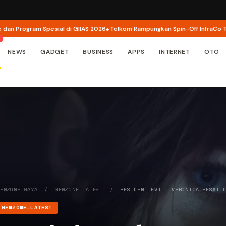
gram Spesial di GIIAS 2026
Telkom Rampungkan Spin-Off InfraCo Tahap 2, I
NEWS
GADGET
BUSINESS
APPS
INTERNET
OTO
GENZONE-GAYA
/
GENZONE-LATEST
/
RESIDENT EVIL: VERONICA RESMI 
GENZONE-LATEST