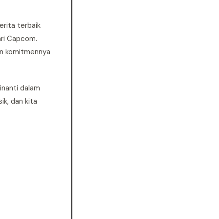
rita terbaik
ari Capcom.
kan komitmennya
inanti dalam
k, dan kita