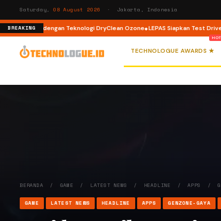
Saturday,
08 August 2026
· Jakarta, Indonesia
 Load dengan Teknologi DryClean Ozone
LEPAS Siapkan Test Drive dan Pro
BREAKING
TECHNOLOGUE AWARDS ★
BERANDA
/
GAME
/
LATEST NEWS
/
HEADLINE
/
APPS
/
GAME
LATEST NEWS
HEADLINE
APPS
GENZONE-GAYA