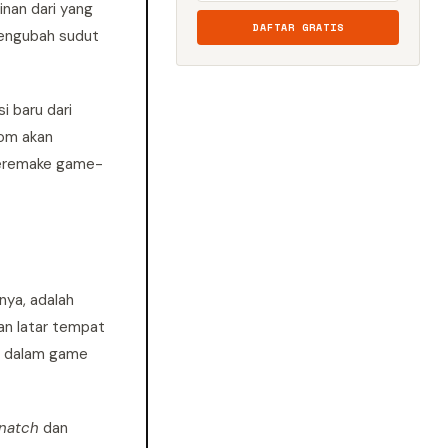
nan dari yang
DAFTAR GRATIS
engubah sudut
i baru dari
com akan
meremake game-
nya, adalah
an latar tempat
ma dalam game
natch
dan