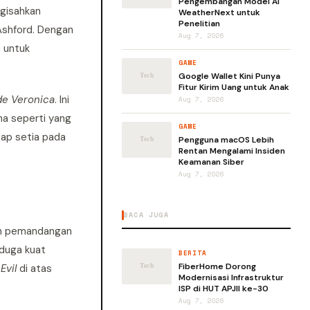
Pengembangan Model AI
ngisahkan
WeatherNext untuk
Penelitian
 Ashford. Dengan
Aug 7, 2026
 untuk
GAME
Google Wallet Kini Punya
Fitur Kirim Uang untuk Anak
e Veronica
. Ini
Aug 7, 2026
ma seperti yang
GAME
ap setia pada
Pengguna macOS Lebih
Rentan Mengalami Insiden
Keamanan Siber
Aug 7, 2026
BACA JUGA
an pemandangan
 duga kuat
BERITA
FiberHome Dorong
Evil
di atas
Modernisasi Infrastruktur
ISP di HUT APJII ke-30
Aug 7, 2026