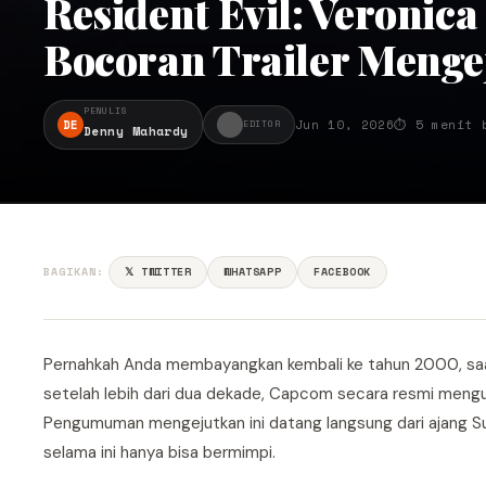
Resident Evil: Veronic
Bocoran Trailer Menge
PENULIS
DE
Jun 10, 2026
⏱ 5 menit 
EDITOR
Denny Mahardy
BAGIKAN:
𝕏 TWITTER
WHATSAPP
FACEBOOK
Pernahkah Anda membayangkan kembali ke tahun 2000, s
setelah lebih dari dua dekade, Capcom secara resmi men
Pengumuman mengejutkan ini datang langsung dari ajang 
selama ini hanya bisa bermimpi.