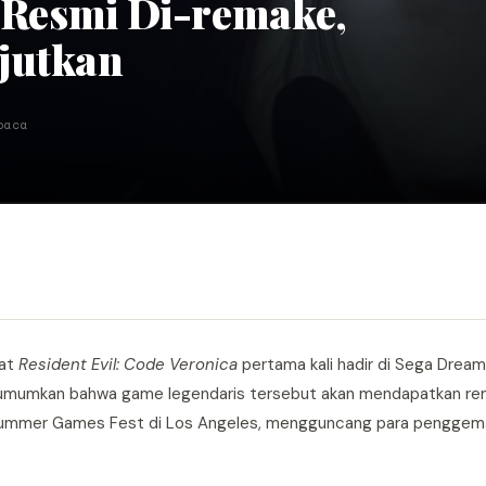
a Resmi Di-remake,
jutkan
baca
aat
Resident Evil: Code Veronica
pertama kali hadir di Sega Dreamc
gumumkan bahwa game legendaris tersebut akan mendapatkan re
Summer Games Fest di Los Angeles, mengguncang para penggema