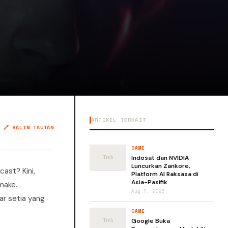
ARTIKEL TERKAIT
🔗 SALIN TAUTAN
GAME
Indosat dan NVIDIA
Luncurkan Zankore,
ast? Kini,
Platform AI Raksasa di
Asia-Pasifik
make.
Aug 7, 2026
r setia yang
GAME
Google Buka