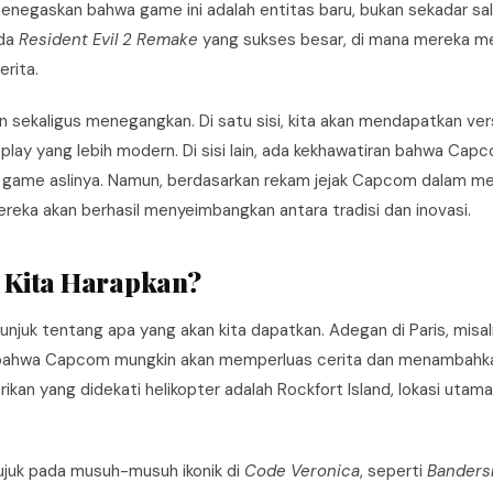
negaskan bahwa game ini adalah entitas baru, bukan sekadar sali
ada
Resident Evil 2 Remake
yang sukses besar, di mana mereka m
rita.
sekaligus menegangkan. Di satu sisi, kita akan mendapatkan vers
meplay yang lebih modern. Di sisi lain, ada kekhawatiran bahwa Cap
ri game aslinya. Namun, berdasarkan rekam jejak Capcom dalam 
reka akan berhasil menyeimbangkan antara tradisi dan inovasi.
a Kita Harapkan?
njuk tentang apa yang akan kita dapatkan. Adegan di Paris, misal
kan bahwa Capcom mungkin akan memperluas cerita dan menambahk
ikan yang didekati helikopter adalah Rockfort Island, lokasi uta
rujuk pada musuh-musuh ikonik di
Code Veronica
, seperti
Banders