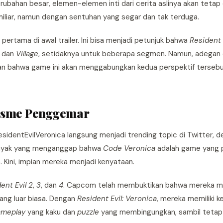
rubahan besar, elemen-elemen inti dari cerita aslinya akan tetap
liar, namun dengan sentuhan yang segar dan tak terduga.
ertama di awal trailer. Ini bisa menjadi petunjuk bahwa
Resident 
dan
Village
, setidaknya untuk beberapa segmen. Namun, adegan di 
n bahwa game ini akan menggabungkan kedua perspektif terseb
iasme Penggemar
sidentEvilVeronica langsung menjadi trending topic di Twitter, d
anyak yang menganggap bahwa
Code Veronica
adalah game yang p
Kini, impian mereka menjadi kenyataan.
ent Evil 2
,
3
, dan
4
. Capcom telah membuktikan bahwa mereka 
ang luar biasa. Dengan
Resident Evil: Veronica
, mereka memiliki 
ameplay
yang kaku dan
puzzle
yang membingungkan, sambil tetap