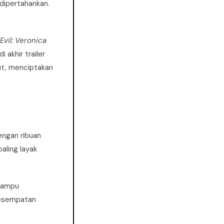
 dipertahankan.
Evil: Veronica
akhir trailer
ut, menciptakan
engan ribuan
aling layak
mampu
kesempatan