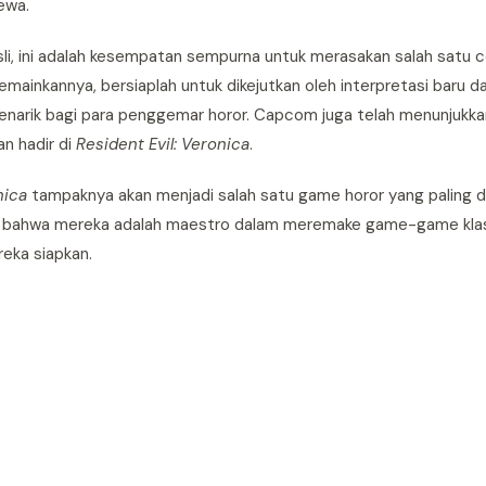
ewa.
li, ini adalah kesempatan sempurna untuk merasakan salah satu ce
mainkannya, bersiaplah untuk dikejutkan oleh interpretasi baru d
menarik bagi para penggemar horor. Capcom juga telah menunjuk
n hadir di
Resident Evil: Veronica
.
nica
tampaknya akan menjadi salah satu game horor yang paling d
n bahwa mereka adalah maestro dalam meremake game-game klasi
eka siapkan.