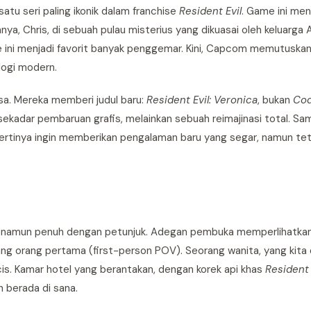
satu seri paling ikonik dalam franchise
Resident Evil
. Game ini me
ya, Chris, di sebuah pulau misterius yang dikuasai oleh keluarga
e ini menjadi favorit banyak penggemar. Kini, Capcom memutuskan
ogi modern.
a. Mereka memberi judul baru:
Resident Evil: Veronica
, bukan
Cod
sekadar pembaruan grafis, melainkan sebuah reimajinasi total. Sa
rtinya ingin memberikan pengalaman baru yang segar, namun tet
at, namun penuh dengan petunjuk. Adegan pembuka memperlihatk
dang orang pertama (first-person POV). Seorang wanita, yang kita
ncis. Kamar hotel yang berantakan, dengan korek api khas
Resident 
h berada di sana.