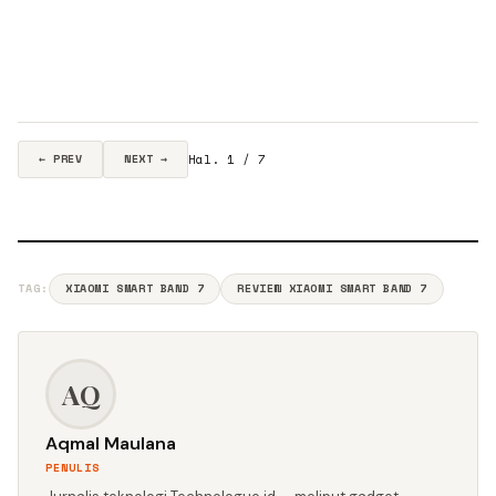
Hal. 1 / 7
← PREV
NEXT →
TAG:
XIAOMI SMART BAND 7
REVIEW XIAOMI SMART BAND 7
AQ
Aqmal Maulana
PENULIS