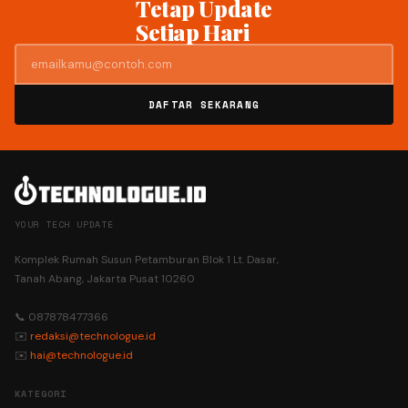
Tetap Update
Setiap Hari
DAFTAR SEKARANG
YOUR TECH UPDATE
Komplek Rumah Susun Petamburan Blok 1 Lt. Dasar,
Tanah Abang, Jakarta Pusat 10260
📞 087878477366
✉️
redaksi@technologue.id
✉️
hai@technologue.id
KATEGORI