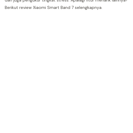
dan juga pengukur tingkat stress. Apalagi fitur menarik lainnya?
Berikut review Xiaomi Smart Band 7 selengkapnya.