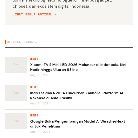
Jurnalis teknologi Technologue.id — meliput gadget,
chipset, dan ekosistem digital Indonesia.
LIHAT SEMUA ARTIKEL →
ARTIKEL TERKAIT
NEWS
Xiaomi TV S Mini LED 2026 Meluncur di Indonesia, Kini
Hadir hingga Ukuran 98 Inci
Aug 6, 2026
NEWS
Indosat dan NVIDIA Luncurkan Zankore, Platform AI
Raksasa di Asia-Pasifik
Aug 7, 2026
NEWS
Google Buka Pengembangan Model AI WeatherNext
untuk Penelitian
Aug 7, 2026