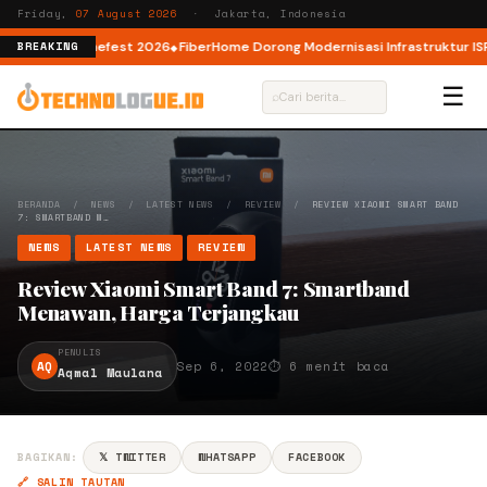
Friday,
07 August 2026
· Jakarta, Indonesia
 lewat AI Cinefest 2026
FiberHome Dorong Modernisasi Infrastruktur ISP d
BREAKING
☰
⌕
BERANDA
/
NEWS
/
LATEST NEWS
/
REVIEW
/
REVIEW XIAOMI SMART BAND
7: SMARTBAND M…
NEWS
LATEST NEWS
REVIEW
Review Xiaomi Smart Band 7: Smartband
Menawan, Harga Terjangkau
PENULIS
AQ
Sep 6, 2022
⏱ 6 menit baca
Aqmal Maulana
BAGIKAN:
𝕏 TWITTER
WHATSAPP
FACEBOOK
🔗 SALIN TAUTAN