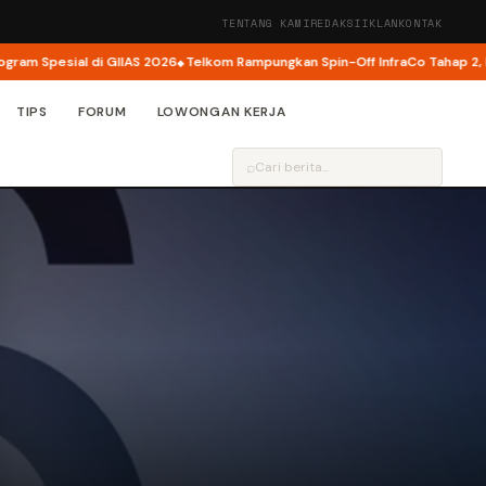
TENTANG KAMI
REDAKSI
IKLAN
KONTAK
pesial di GIIAS 2026
Telkom Rampungkan Spin-Off InfraCo Tahap 2, InfraNe
TIPS
FORUM
LOWONGAN KERJA
⌕