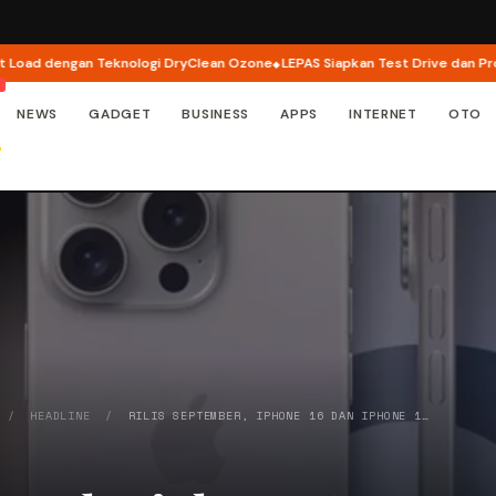
 dengan Teknologi DryClean Ozone
LEPAS Siapkan Test Drive dan Program S
NEWS
GADGET
BUSINESS
APPS
INTERNET
OTO
/
HEADLINE
/
RILIS SEPTEMBER, IPHONE 16 DAN IPHONE 1…