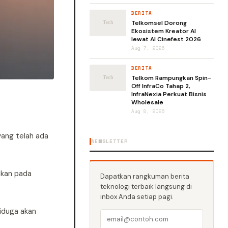
BERITA
Telkomsel Dorong
Ekosistem Kreator AI
lewat AI Cinefest 2026
Aug 7, 2026
BERITA
Telkom Rampungkan Spin-
Off InfraCo Tahap 2,
InfraNexia Perkuat Bisnis
Wholesale
Aug 8, 2026
yang telah ada
NEWSLETTER
takan pada
Dapatkan rangkuman berita
teknologi terbaik langsung di
inbox Anda setiap pagi.
diduga akan