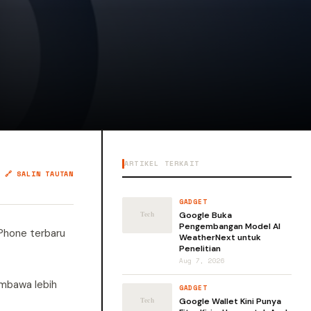
ARTIKEL TERKAIT
🔗 SALIN TAUTAN
GADGET
Google Buka
Pengembangan Model AI
iPhone terbaru
WeatherNext untuk
Penelitian
Aug 7, 2026
embawa lebih
GADGET
Google Wallet Kini Punya