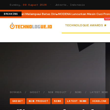
Sunday,
09 August 2026
· Jakarta, Indonesia
Ajak Pelari Melampaui Batas Diri
MODENA Luncurkan Mesin Cuci Front Load
BREAKING
TECHNOLOGUE AWARDS ★
BERANDA
/
GADGET
/
NEW PRODUCT
/
NEWS
/
LATEST NEWS
GADGET
NEW PRODUCT
NEWS
LATEST NEWS
HEADLINE