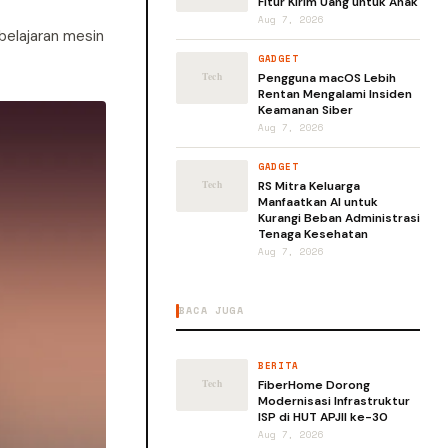
Fitur Kirim Uang untuk Anak
Aug 7, 2026
belajaran mesin
GADGET
Pengguna macOS Lebih
Rentan Mengalami Insiden
Keamanan Siber
Aug 7, 2026
GADGET
RS Mitra Keluarga
Manfaatkan AI untuk
Kurangi Beban Administrasi
Tenaga Kesehatan
Aug 7, 2026
BACA JUGA
BERITA
FiberHome Dorong
Modernisasi Infrastruktur
ISP di HUT APJII ke-30
Aug 7, 2026