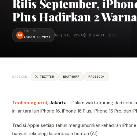
Rilis September, iPhon
Plus Hadirkan 2 Warn
PENULIS
AH
Aug 24, 2024
⏱ 2 menit baca
Ahmad Luthfi
BAGIKAN:
𝕏 TWITTER
WHATSAPP
FACEBOOK
Technologue.id
, Jakarta
- Dalam waktu kurang dari sebul
ini antara lain iPhone 16, iPhone 16 Plus, iPhone 16 Pro, dan i
Tradisi Apple setiap tahun mengumumkan kehadiran iPhone 
banyak teknologi kecerdasan buatan (AI).