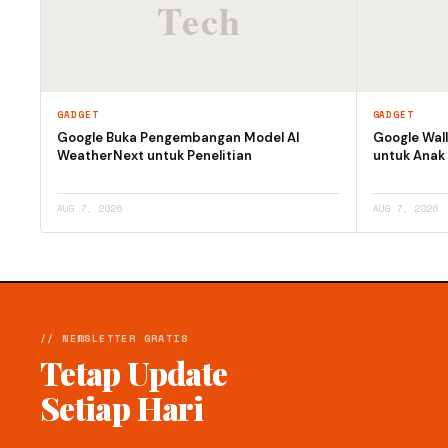
GADGET
GADGET
Google Buka Pengembangan Model AI
Google Wall
WeatherNext untuk Penelitian
untuk Anak
AUG 7, 2026
AUG 7, 2026
// NEWSLETTER GRATIS
Tetap Update
Setiap Hari