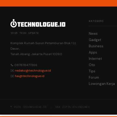
KATEGORI
YOUR TECH UPDATE
News
Gadget
Komplek Rumah Susun Petamburan Blok 1 Lt.
Business
Dasar,
Apps
Tanah Abang, Jakarta Pusat 10260
Internet
Oto
📞 087878477366
✉️
redaksi@technologue.id
Tips
✉️
hai@technologue.id
Forum
Lowongan Kerja
© 2026 TECHNOLOGUE.ID · HAK CIPTA DILINDUNGI