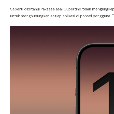
Seperti diketahui, raksasa asal Cupertino telah mengungka
untuk menghubungkan setiap aplikasi di ponsel pengguna. Te